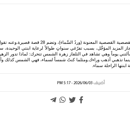
صدرت عن دار السرد للكاتبة اسماء محمد مصطفى مجمو
از المزيد المؤجَّل، بسبب تفرّغي سنواتٍ طوالاً لرعاية ابنتي الوحيدة، سم
ي يوماً وهي تشاهد في التلفاز زهرة الشمس تتحرك: لماذا تدور الزهرة هك
ينما تذهبي أذهب وراءك.ومثلما كنتُ شمساً لسماء، فهي الشمس كذلك وأنا 
ابنتها الراحلة سماء
.
أضيف
2026/06/03 - 5:17 PM