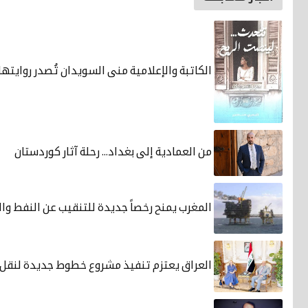
الكاتبة والإعلامية منى السويدان تُصدر روايته
من العمادية إلى بغداد... رحلة آثار كوردستان
المغرب يمنح رخصاً جديدة للتنقيب عن النفط والغ
العراق يعتزم تنفيذ مشروع خطوط جديدة لنقل ا