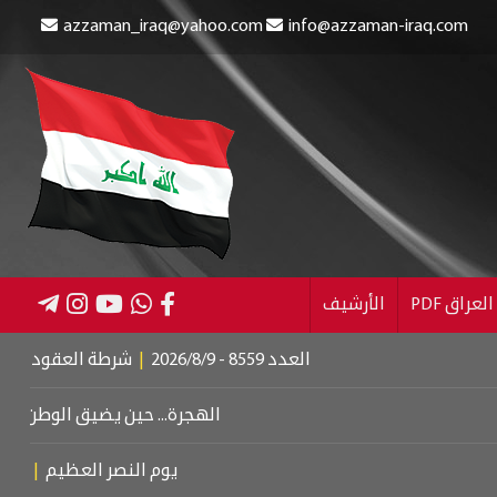
azzaman_iraq@yahoo.com
info@azzaman-iraq.com
عراق PDF
الأرشيف
العدد 8559 - 2026/8/9
|
شرطة العقود تنقذ طفلين من 
الهجرة... حين يضيق الوطن بأبنائه
|
دبل
يوم النصر العظيم
|
عزف على و