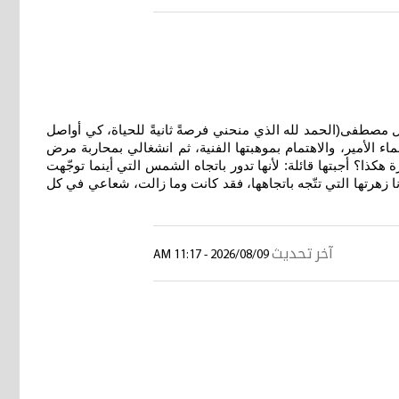
عتها القصصية القصصية المعنونة (وردُ السَّماء)، وتضم 28 قصة قصيرة.وعنه تقول مصطفى(الحمد لله الذي منحني فرصةً ثانيةً للحياة، كي أواصل
اء الأمير، والاهتمام بموهبتها الفنية، ثم انشغالي بمحاربة مرض
ذا؟ أجبتها قائلة: لأنها تدور باتجاه الشمس التي أينما توجّهت
زهرتها التي تتّجه باتجاهها، فقد كانت وما زالت، شعاعي في كل
آخر تحديث
2026/08/09 - 11:17 AM