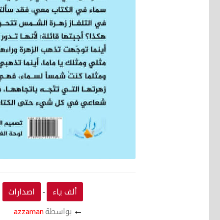
ألف ياء
اصدارات
-
←
بواسطة
azzaman