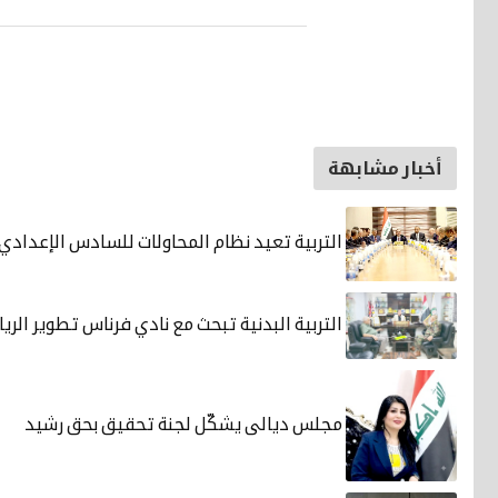
أخبار مشابهة
التربية تعيد نظام المحاولات للسادس الإعدادي
التربية البدنية تبحث مع نادي فرناس تطوير الري
مجلس ديالى يشكّل لجنة تحقيق بحق رشيد