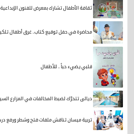
ثقافة الأطفال تشارك بمعرض للفنون الإبداعي
محاضرة في حفل توقيع كتاب.. غرق أطفال تلكيف س
قلبي يضيء حباً .. للأطفال
ديالى تتحرّك لضبط المخالفات في المزارع السي
تربية ميسان تناقش ملفات فتح وشطر ورفع درج