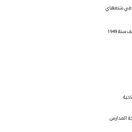
ة في شنغهاي
نة 1949
احية
ة المدارس