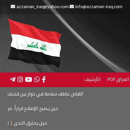
azzaman_iraq@yahoo.com
info@azzaman-iraq.com
عراق PDF
الأرشيف
القاص عاطف سلامة في حوار بين قذيفتين
|
كتاب اسرائ
حين يصبح الإصلاح قراراً.. من كربلاء إلى
حين يحترق الندى
|
تشييع موت