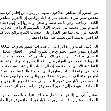
من المقرر أن يتظاهر الفلاحون، بينهم مزارعون من إقليم كردستا
بخفض سعر شراء الحنطة غير عادل). مؤكدين إن (القرار سيلحق أضر
الكلف الإنتاجية، وهو ما يعد ظلماً واضحاً). وأشاروا إلى إنهم (
للأراضي الديمية التي تعتمد على مياه الأمطار
.
إل
الوزارة مهدي سهر الجبوري في تصريح أمس إن (قطاع النخيل وال
التحويلية للتمور في العراق مثل إنتاج الدبس والحلويات وعجينة ا
القطاعية الأخرى، خاصة بعد إدخال تقنيات الزراعة النسيجية، وا
أكثر من مئة ألف طن من عجينة التمر، والتي بمجملها توفر عملة ص
المصادقة، وتهدف إلى تنظيم الحفر وفق دراسات ميدانية تحدد الم
مشيراً إلى إن (الضوابط تشمل منع الاستنزاف والحفر العشوائي 
المخالفات عبر إيقاف الحفر وردم الآبار غير المجازة وفرض الغرامات