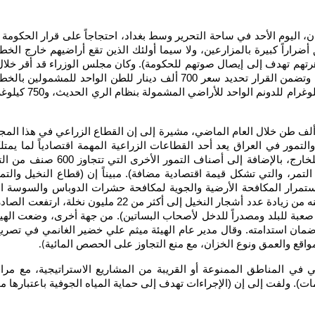
ن، اليوم الأحد في ساحة التحرير وسط بغداد، احتجاجاً على قرار الحكو
اراً كبيرة بالمزارعين، ولا سيما أولئك الذين تقع أراضيهم خارج الخط
تظاهرتهم تهدف إلى إيصال صوتهم للحكومة). وكان مجلس الوزراء قد أقر خل
ى ذلك، أكدت وزارة الزراعة، إن صادرات التمور تجاوزت الـ600 ألف طن خلال العام الماضي، مشيرة إلى إن 
تمور في العراق يعد أحد القطاعات الزراعية المهمة اقتصادياً لما يمت
الزهدي يعد الأكثر غزارة في الإنت
لتمر، والتي تشكل قيمة اقتصادية مضافة). مبيناً إن (قطاع النخيل والتم
ستمرار المكافحة الأرضية والجوية لمكافحة حشرات الدوباس والسوسة الحم
عبة للبلد ومصدراً للدخل لأصحاب البساتين). من جهة أخرى، وضعت الهيئة 
واقع والعمق ونوع الخزان، مع منع التجاوز على الحصص المائية
).
في المناطق الممنوعة أو القريبة من المشاريع الاستراتيجية، مع مراقبة
). ولفت إلى إن (الإجراءات تهدف إلى حماية المياه الجوفية باعتبارها موردا