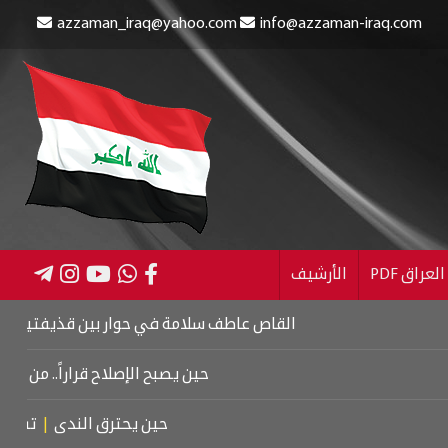
azzaman_iraq@yahoo.com
info@azzaman-iraq.com
عراق PDF
الأرشيف
القاص عاطف سلامة في حوار بين قذيفتين
|
كتاب اسرائي
حين يصبح الإصلاح قراراً.. من كربلاء إلى
حين يحترق الندى
|
تشييع موتس