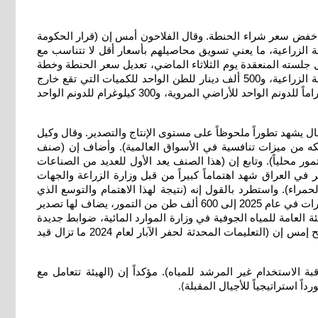
مة خفض سعر شراء الحنطة. وقال الفلاحون أمس إن (قرار الحكومة
ة الزراعية، ما يعني تسويق محاصيلهم بأسعار أقل لا تتناسب مع
ال جلسته المنعقدة يوم الثلاثاء الماضي، تعديل سعر الحنطة وخطة
استلام بذور الحنطة من الدرجة الأولى للموسم الزراعي الحالي. وتضمن القرار تحديد سعر 700 ألف دينار للطن الواحد للمشمولين بالخطة الزراعية، و500 ألف دينار للطن الواحد للكميات التي تقع خارج
الخطة الزراعية. كما نص القرار على احتساب الإنتاج بواقع 900 كيلوغرام للدونم الواحد للأراضي المشمولة بنظام الري الحديث، و750 كيلوغراماً للدونم الواحد للأراضي المروية، و300 كيلوغرام للدونم الواحد
القطاع الزراعي في هذا المجال يشهد تطوراً ملحوظاً على مستوى الإنتاج والتصدير. وقال وكيل
لكه من ميزات تنافسية في الأسواق العالمية). وأضاف إن (صنف
اج وأعلى كميات تمور مصدرة للخارج، بالإضافة إلى أصناف التمور الأخرى التي تتجاوز 600 صنف من التمور محلياً). وتابع إن (هذا الصنف يعد الأول للعديد من الصناعات
ر في العراق شهد اهتماماً كبيراً من قبل وزارة الزراعة والجهات
راء). واستطرد بالقول إنه (نتيجة لهذا الاهتمام والتوسع الذي
حدث في زراعة البساتين بطرق الري الحديثة والتنقيط، وما نتج عنه من زيادة عدد أشجار النخيل إلى أكثر من 22 مليون نخلة، ارتفعت الصادرات في عام 2025 إلى 600 ألف طن من التمور، يضاف لها تصدير
العامة للمياه الجوفية في وزارة الموارد المائية، ضوابط جديدة
لتنظيم حفر الآبار في عموم البلاد بهدف حماية الخزين الجوفي وضمان استدامته. وقال مدير عام الهيئة ميثم علي خضير الغانمي في تصريح إمس إن (التعليمات المحدثة لحفر الآبار لعام 2024 ما تزال قيد
 الاستخدام غير المرشد للمياه). مؤكداً إن (الهيئة تتعامل مع
ً استراتيجياً للأجيال المقبلة
).