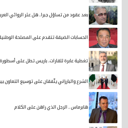
بعد عقود من تساؤل جبرا.. هل عثر الروائي العر
الحسابات الضيقة تتقدم على المصلحة الوطنية
تغطية عابرة للقارات.. باريس تطل على أسطورة 
الشرع والبارزاني يتّفقان على توسيع التعاون بي
هابرماس .. الرجل الذي راهن على الكلام