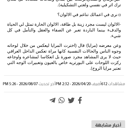
ترك اثر في نفسي ولغتي التشكيلية
).
نرى في اعمالك تناغم في الالوان؟
□
الالوان ليست مجرد زينة بل طاقة، الالوان الحارة تمثل لي الحياة
-
والدفء بينما الباردة تعبر عن الصفاء والعقل والتأمل في كل
شيء
.
وعن معرضه (مرايا) قال (اخترت المرايا ليعكس من خلال لوحاته
وجوه الناس والحالات النفسية كانها مراة تعكس الداخل العراقي
حيث لا يرى المشاهد مجرد صورة بل انعكاسا لمشاعره واوجاعه
ركزت اللوحات على البورتريه خاص بالعيون وتعبيرات الوجه التي
تعتبر مرايا الروح
).
مشاهدات
612
أضيف
2026/04/20 - 2:32 PM
آخر تحديث
2026/08/07 - 5:26 PM
أخبار مشابهة