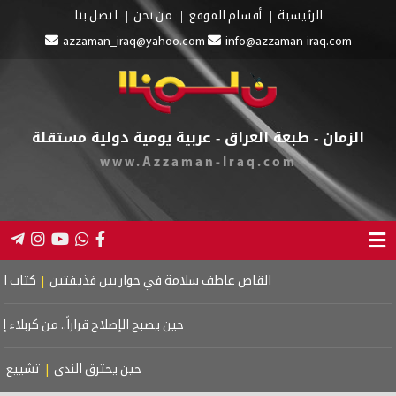
الرئيسية
أقسام الموقع
من نحن
اتصل بنا
azzaman_iraq@yahoo.com
info@azzaman-iraq.com
الزمان - طبعة العراق - عربية يومية دولية مستقلة
www.Azzaman-Iraq.com
القاص عاطف سلامة في حوار بين قذيفتين
|
كتاب اسرائيل
حين يصبح الإصلاح قراراً.. من كربلاء إلى
حين يحترق الندى
|
تشييع موت