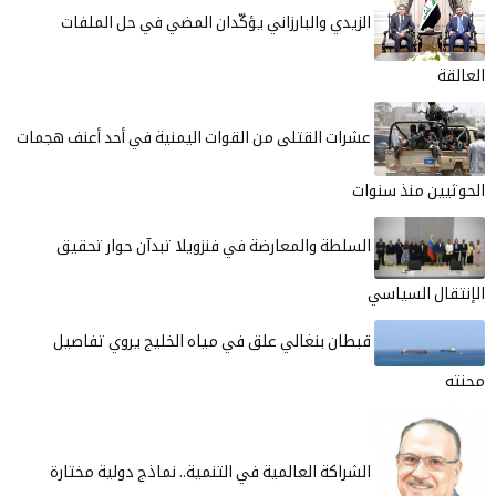
الزيدي والبارزاني يؤكّدان المضي في حل الملفات
العالقة
عشرات القتلى من القوات اليمنية في أحد أعنف هجمات
الحوثيين منذ سنوات
السلطة والمعارضة في فنزويلا تبدآن حوار تحقيق
الإنتقال السياسي
قبطان بنغالي علق في مياه الخليج يروي تفاصيل
محنته
الشراكة العالمية في التنمية.. نماذج دولية مختارة