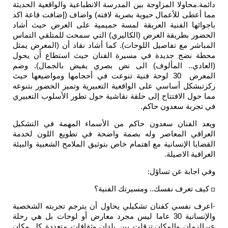
دائمة.محاولا المزاوجة بين المدرسة الانطباعية والواقعية الحديثة
مما أعطى للأعمال حيوية بصرية لافته) واضاف (إضافت قاعة اكد
باجوائها الفنية العريقة لمسة حميمية على العرض حيث أشاد
الحضور بطريقة العرض (الكاليري) التي سمحت للمتلقي التماس
المباشر مع تفاصيل اللوحات). كما أشاد نقاد أن (المعرض يمثل
محطة نضج جديدة في مسيرة الفنان حيث استطاع أن يحول
(العادي.. المألوف) الى نص بصري يفيض بالجمال). وضم
المعرض 30 لوحة فنية تنوعت في أحجامها ومواضيعها حيث
ركزتبشكل أساسي على الواقعية التعبيرية وتميز الحضور بتنوعه
مما حول الافتتاح إلى حلقة نقاشية حول تطور الأسلوب التعبيري
في تجربة سعدون حاكم
.
ويعد الفنان سعدون حاكم من الأسماء المهمة في التشكيل
العراقي المعاصر وله بصمة واضحة في تطويع اللون لخدمة
القضايا الإنسانية مع اهتمام خاص بتوثيق الملامح الشعبية والبيئة
العراقية الاصيلة
.
وفي اجابة عن تساؤل
:
كيف تعرف نفسك.. ومسيرتك الفنية؟
□
اعرف نفسي كفنان تشكيلي يحاول أن يترجم تجربته الشخصية
-
والإنسانية 30 عاما ليس مجرد معارض أو لوحات بل هي رحلة
عبرالزمان والمكان.تزقلت بين بلدان وثقافات متعددة كل مكان