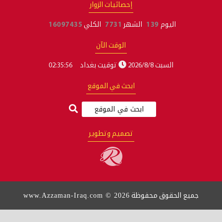
إحصائيات الزوار
الشهر
7731
الكلي
16097435
الوقت الآن
توقيت بغداد
02:35:57
ابحث في الموقع
تصميم وتطوير
www.Azzaman-Iraq.com © 2026
فوظة