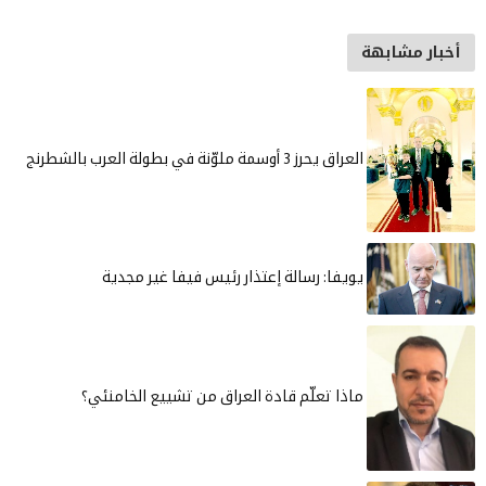
 بطولة العرب بالشطرنج
رسالة إعتذار رئيس فيفا غير مجدية
لّم قادة العراق من تشييع الخامنئي؟