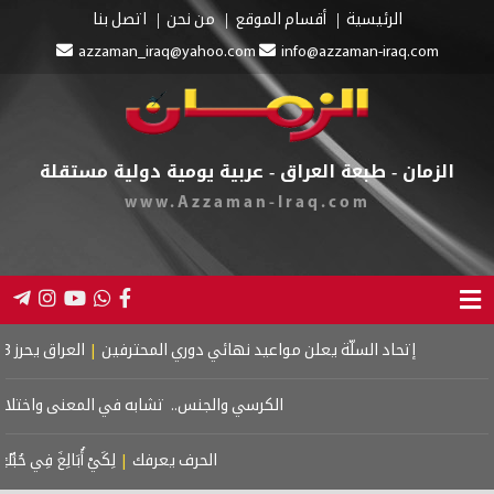
أقسام الموقع
من نحن
اتصل بنا
azzaman_iraq@yahoo.com
info@a
لعراق - عربية يومية دولية مستقلة
www.Azzaman-Iraq
اعيد نهائي دوري المحترفين
|
العراق يحرز 3 أوسمة ملوّنة في بطولة العرب بالشطرنج
الكرسي والجنس.. تشابه في المعنى واختلاف في السياق
|
الرياضة .. إستثم
الحرف يعرفك
|
لِكَيْ أُبَالِغَ فِي حُبِّكِ
|
لم أكن أخاف الظلام.. كنت أ