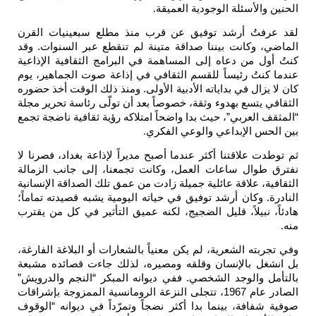
الحنين والأسئلة الوجودية العميقة
.
لقد عرفتُ أرشد توفيق عن قرب منذ مطلع سبعينيات القرن
الماضي، وكانت بيننا صداقة متينة لم تنقطع عبر السنوات. وقد
كنتُ أول من دعاه إلى المساهمة في البرامج الثقافية الإذاعية
عندما كنتُ رئيساً للقسم الثقافي في إذاعة صوت الجماهير، يوم
كان لا يزال في بداياته الأدبية الأولى. ومنذ ذلك الوقت أخذ حضوره
الثقافي يتسع بهدوء وثقة، خصوصاً بعد أن تولّى رئاسة تحرير مجلة
“المثقف العربي”، حيث بدا واضحاً امتلاكه رؤية ثقافية ناضجة تجمع
بين الحس الإبداعي والوعي الفكري
.
ثم توطدت علاقتنا أكثر عندما أصبح مديراً لإذاعة بغداد، فصرنا لا
نفترق طوال ساعات العمل، وكانت تجمعنا، إلى جانب الزمالة
الثقافية، علاقة عائلية جميلة زادت من عمق تلك الصداقة الإنسانية
النادرة. وكان أرشد توفيق في حياته اليومية يشبه قصيدته تماماً؛
هادئاً، نبيلاً، قليل الضجيج، لكنه عميق التأثير في كل من يقترب
منه
.
وفي تجربته الشعرية، لم يكن معنياً بالشعارات أو البلاغة الفارغة،
بل انشغل بالإنسان وقلقه ومصيره، لذلك جاءت قصائده مشبعة
بالتأمل والوجد الشخصي. ففي ديوانه المبكر “النجم والدرويش”
الصادر عام 1967، تتجلى النزعة الرومانسية الممزوجة بإشراقات
صوفية شفافة، بينما بدا أكثر نضجاً وتمرّداً في ديوانه “الوقوف