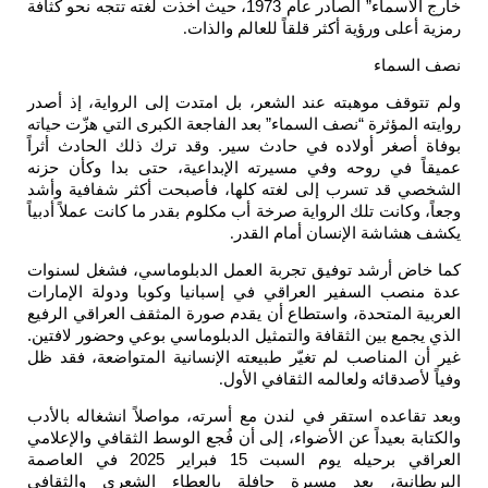
خارج الأسماء” الصادر عام 1973، حيث أخذت لغته تتجه نحو كثافة
رمزية أعلى ورؤية أكثر قلقاً للعالم والذات
.
نصف السماء
ولم تتوقف موهبته عند الشعر، بل امتدت إلى الرواية، إذ أصدر
روايته المؤثرة “نصف السماء” بعد الفاجعة الكبرى التي هزّت حياته
بوفاة أصغر أولاده في حادث سير. وقد ترك ذلك الحادث أثراً
عميقاً في روحه وفي مسيرته الإبداعية، حتى بدا وكأن حزنه
الشخصي قد تسرب إلى لغته كلها، فأصبحت أكثر شفافية وأشد
وجعاً، وكانت تلك الرواية صرخة أب مكلوم بقدر ما كانت عملاً أدبياً
يكشف هشاشة الإنسان أمام القدر
.
كما خاض أرشد توفيق تجربة العمل الدبلوماسي، فشغل لسنوات
عدة منصب السفير العراقي في إسبانيا وكوبا ودولة الإمارات
العربية المتحدة، واستطاع أن يقدم صورة المثقف العراقي الرفيع
الذي يجمع بين الثقافة والتمثيل الدبلوماسي بوعي وحضور لافتين.
غير أن المناصب لم تغيّر طبيعته الإنسانية المتواضعة، فقد ظل
وفياً لأصدقائه ولعالمه الثقافي الأول
.
وبعد تقاعده استقر في لندن مع أسرته، مواصلاً انشغاله بالأدب
والكتابة بعيداً عن الأضواء، إلى أن فُجع الوسط الثقافي والإعلامي
العراقي برحيله يوم السبت 15 فبراير 2025 في العاصمة
البريطانية، بعد مسيرة حافلة بالعطاء الشعري والثقافي