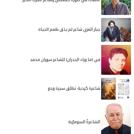
تأمّلات في صورة جمعتني وشاعر العرب الأكبر
جبار الغزي شاعر لم يذق طعم الحياة
في (ما وراء الجدران) للشاعر سوران محمد
شاعرة كردية تطلق سيرة وجع
الشاعرةُ السومرْية