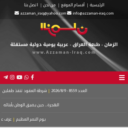
الرئيسية
أقسام الموقع
من نحن
اتصل بنا
azzaman_iraq@yahoo.com
info@azzaman-iraq.com
الزمان - طبعة العراق - عربية يومية دولية مستقلة
www.Azzaman-Iraq.com
العدد 8559 - 2026/8/9
|
شرطة العقود تنقذ طفلين من الغرق
الهجرة... حين يضيق الوطن بأبنائه
|
دبلوم
يوم النصر العظيم
|
عزف على وت