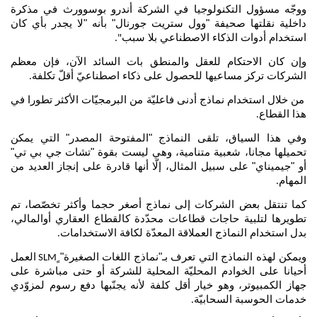
ووجّه مسؤول التكنولوجيا في الشركة أندرو بوسوورث في مذكرة
داخلية نقلتها صحيفة "وول ستريت جورنال" بأنه "لا يجدر بأي كان
استخدام أدوات الذكاء الاصطناعي بلا سبب
".
وإن كان الاحتكام للعقل والمنطق بات السائد الآن، فإن معظم
الشركات تركز مساعيها للحصول على ذكاء اصطناعيّ أقلّ تكلفة
.
من خلال استخدام نماذج أدنى فاعليّة من البرمجيّات الأكثر تطورا في
هذا القطاع
.
وفي هذا السياق، تلقى النماذج "المفتوحة المصدر" التي يمكن
تحميلها مجانا، شعبية متنامية، وهي ليست بقوة "تشات جي بي تي"
أو "جيميناي" على سبيل المثال، إلّا أنها قادرة على إنجاز العديد من
المهام
.
كما تنتقل بعض الشركات إلى نماذج أصغر حجما وأكثر تخصّصا، تم
تطويرها لتلبية حاجات قطاعات محدّدة كالقطاع العقاري أوالمالي،
بدل استخدام النماذج العملاقة المعدّة لكافة الاستخدامات
.
ويمكن لهذه النماذج التي تعرف بـ"نماذج اللغات الصغيرة" ٍ
العمل
SLM
أحيانا على الخوادم المحليّة المحلية للشركة أو حتى مباشرة على
جهاز الكمبيوتر، وهو خيار أقل كلفة لأنه يجنّبها دفع رسوم لمزوّدي
خدمات الحوسبة السحابيّة
.