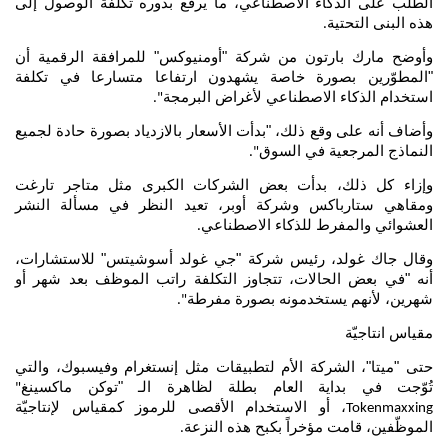
الطلب على الذكاء الاصطناعي، ما يرفع بدوره تكلفة الوصول إلى
هذه البنى التحتية
.
وأوضح مارك بارتون من شركة "أومنيوكس" للمرافقة الرقمية أن
"المطوّرين بصورة خاصة يشهدون ارتفاعا متسارعا في تكلفة
استخدام الذكاء الاصطناعي لأغراض البرمجة
".
وأضاف أنه على وقع ذلك، "بدأت الأسعار بالازدياد بصورة حادة لجميع
النماذج المرجعية في السوق
".
وإزاء كل ذلك، بدأت بعض الشركات الكبرى مثل متاجر تارغت
ومقاهي ستارباكس وشركة أوبر، تعيد النظر في مسألة النشر
العشوائي والمفرط للذكاء الاصطناعي
.
وقال جاك غولد، رئيس شركة "جي غولد أسوشيتس" للاستشارات،
أنه "في بعض الحالات، تتجاوز التكلفة راتب الموظف بعد شهر أو
شهرين، لأنهم يستخدمونه بصورة مفرطة
".
مقياس انتاجيّة
حتى "ميتا"، الشركة الأم لتطبيقات مثل إنستغرام وفيسبوك، والتي
تُوّجت في بداية العام بطلة لظاهرة الـ "توكن ماكسينغ
"
، أو الاستخدام الأقصى للرموز كمقياس لإنتاجيّة
Tokenmaxxing
الموظّفين، قامت مؤخراً بكبح هذه النزعة
.