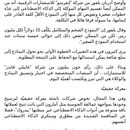
وأوضح أدريان بلفور من شركة "إنفرسو" للاستشارات الرقمية، أنه من
الممكن أيضاً تقسيم المهام الموكلة إلى الذكاء الاصطناعي إلى عدّة
خطوات صغيرة وتفويض كل منها إلى النموذج الأقلّ كلفة القادر على
إتمامها، ما سيولّد فرقا هائلا في التكلفة
.
وقال بلفور إن "النموذج الضخم والمتكامل يكلّف 15 دولاراً لكل مليون
رمز، لكن من الممكن خفض ذلك إلى حوالى خمسة سنتات عند
استخدام النموذج الصغير
".
يرى كثيرون في هذه التغييرات الخطوة الأولى نحو تحول النماذج إلى
سلع شائعة يمكن استبدالها مع الحفاظ على النتيجة المطلوبة
.
وبناءً على ذلك، رأى جون بيلتون من شركة "غابيلي فاندز"
للاستثمارات ، أن المنصات المتخصصة في اختيار وتنسيق النماذج
والوكلاء هي التي تبرز وتكتسب أهميّة اليوم
.
معركة حقيقيّة
وفي هذا المجال، تخوض شركات ناشئة معركة حقيقيّة لترسيخ
وجودها بمواجهة عمالقة الحوسبة مثل أمازون التي باتت تتيح لعملائها
باقة متنوعة من أدوات الذكاء الاصطناعي عبر منصّتها "بيدروك"، فضلا
عن المنافسة الشديدة من مطوّري ومبتكري الذكاء الاصطناعي
أنفسهم
.