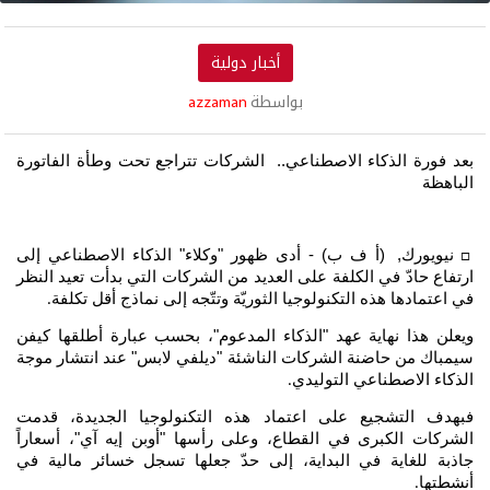
أخبار دولية
بواسطة
azzaman
بعد فورة الذكاء الاصطناعي..
الشركات تتراجع تحت وطأة الفاتورة
الباهظة
نيويورك, (أ ف ب) - أدى ظهور "وكلاء" الذكاء الاصطناعي إلى
□
ارتفاع حادّ في الكلفة على العديد من الشركات التي بدأت تعيد النظر
في اعتمادها هذه التكنولوجيا الثوريّة وتتّجه إلى نماذج أقل تكلفة
.
ويعلن هذا نهاية عهد "الذكاء المدعوم"، بحسب عبارة أطلقها كيفن
سيمباك من حاضنة الشركات الناشئة "ديلفي لابس" عند انتشار موجة
الذكاء الاصطناعي التوليدي
.
فبهدف التشجيع على اعتماد هذه التكنولوجيا الجديدة، قدمت
الشركات الكبرى في القطاع، وعلى رأسها "أوبن إيه آي"، أسعاراً
جاذبة للغاية في البداية، إلى حدّ جعلها تسجل خسائر مالية في
أنشطتها
.