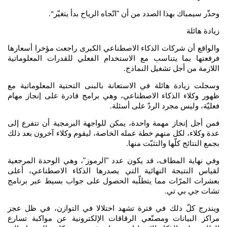
وحذّر سيمباك بهذا الصدد من أن "اتّجاه الرياح بدأ يتغيّر
".
زيادة هائلة
والواقع أن شركات الذكاء الاصطناعي الكبرى راجعت مؤخرا أسعارها
فرفعتها بما يتناسب مع الاستخدام الفعلي للقدرات المعلوماتية
اللازمة من أجل تشغيل النماذج
.
وسجلت زيادة هائلة في الاستعانة بالبنى التحتية المعلوماتية مع
ظهور وكلاء الذكاء الاصطناعي، وهي برامج قادرة على إنجاز مهام
فعليّة، وليس مجرد الردّ على أسئلة
.
فمن أجل إنجاز مهمة واحدة، يمكن للواجهة البرمجية أن تتفرع إلى
عدة وكلاء، لكل منهم خطة عمله الخاصة، ليقوم وكلاء آخرون بعد ذلك
بجمع النتائج كلّها والتثبّت منها
.
وفي نهاية المطاف، قد يكون عدد "الرموز"، وهي الوحدة المرجعية
لقياس النتيجة النهائية التي يصدرها الذكاء الاصطناعي، أعلى
بعشرات المرّات مما يتطلّبه الحصول على جواب بسيط عبر برنامج
تشات جي بي تي
.
ويندرج كلّ ذلك في فترة تشهد اختلالا في التوازن، في ظل عجز
مراكز البيانات ومصنّعي الرقاقات الإلكترونية عن مواكبة تسارع