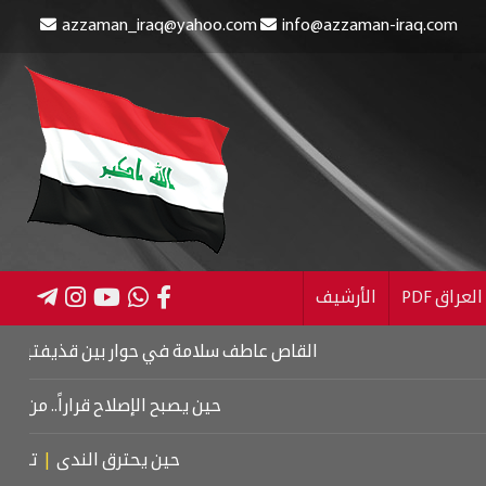
azzaman_iraq@yahoo.com
info@azzaman-iraq.com
عراق PDF
الأرشيف
القاص عاطف سلامة في حوار بين قذيفتين
|
كتاب اسرائيل
حين يصبح الإصلاح قراراً.. من كربلاء إلى 
حين يحترق الندى
|
تشييع موتس