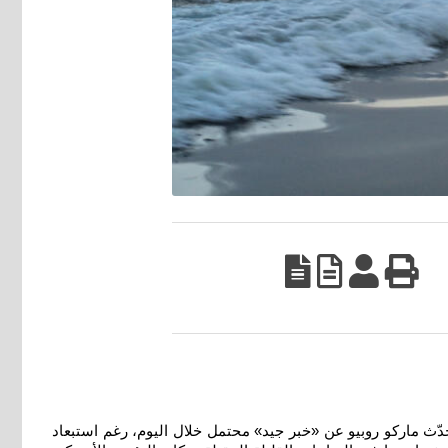
تحدّث ماركو روبيو عن «خبر جيد» محتمل خلال اليوم، رغم استبعاد