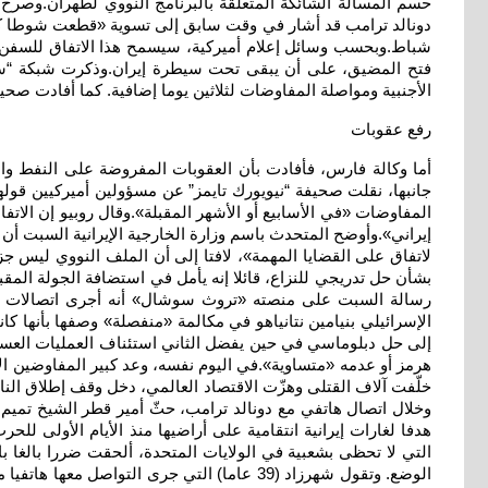
حسم المسألة الشائكة المتعلقة بالبرنامج النووي لطهران.وصرح رو
شباط.وبحسب وسائل إعلام أميركية، سيسمح هذا الاتفاق للسفن ب
فتح المضيق، على أن يبقى تحت سيطرة إيران.وذكرت شبكة “سي 
الأجنبية ومواصلة المفاوضات لثلاثين يوما إضافية. كما أفادت صح
رفع عقوبات
أما وكالة فارس، فأفادت بأن العقوبات المفروضة على النفط والغ
جانبها، نقلت صحيفة “نيويورك تايمز” عن مسؤولين أميركيين قول
المفاوضات «في الأسابيع أو الأشهر المقبلة».وقال روبيو إن الات
إيراني».وأوضح المتحدث باسم وزارة الخارجية الإيرانية السبت أن 
لاتفاق على القضايا المهمة»، لافتا إلى أن الملف النووي ليس ج
رسالة السبت على منصته «تروث سوشال» أنه أجرى اتصالات هاتف
الإسرائيلي بنيامين نتانياهو في مكالمة «منفصلة» وصفها بأنها كان
إلى حل دبلوماسي في حين يفضل الثاني استئناف العمليات الع
هرمز أو عدمه «متساوية».في اليوم نفسه، وعد كبير المفاوضين الإ
وخلال اتصال هاتفي مع دونالد ترامب، حثّ أمير قطر الشيخ تميم ب
هدفا لغارات إيرانية انتقامية على أراضيها منذ الأيام الأولى لل
التي لا تحظى بشعبية في الولايات المتحدة، ألحقت ضررا بالغا با
الوضع. وتقول شهرزاد (39 عاما) التي جرى ا