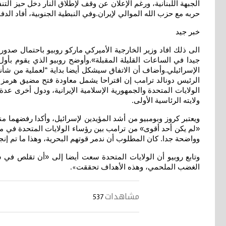
حربه مع حزب الله الموالي لإيران.وفي النبطية الجنوبية، أفاد الدف
خبر جيد
الى ذلك افاد وزير الخارجية الأميركي ماركو روبيو باحتمال صدور
جيدا في الساعات القليلة المقبلة».وأوضح روبيو الذي يقوم بأول
الإسرائيلي.وأضاف أن الاتفاق سيشكل أيضا بداية “لعملية من شأنه
الرئيس دونالد ترامب إن اقتراحا يشمل معاودة فتح مضيق هرمز
الولايات المتحدة والجمهورية الإسلامية الإيرانية، ودول أخرى ع
ولايته الرئاسية الأولى
.
ويعتبر كروز وبومبيو من أشد المؤيدين لإسرائيل، وأكدا رفضهما من
«لم يكن أحد أقوى» من ترامب بين رؤساء الولايات المتحدة في م
وواضحة جدا. كان المطلوب أن ندمر قوتهم البحرية، وهذا ما تم إنج
وتابع روبيو أن الولايات المتحدة سعت أيضا إلى «أن تقلص في ش
الغضب الملحمي، وهذه الأهداف تحققت
».
مشاهدات
537