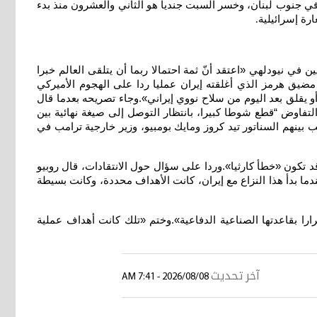
جيش الإسرائيلي غاراته وإنذاراته للسكان في جنوب لبنان، وخسر السبت جنديا هو الثاني والعشرون منذ بدء
ارة إسرائيلية
.
في نيودلهي «اعتقد أنّ ثمة احتمالا ربما أن يتلقى العالم خبرا
 مضيق هرمز الذي أغلقته إيران عمليا ردا على الهجوم الأميركي
و يقلق بعد اليوم من سلاح نووي إيراني».وجاء تصريحه بعدما قال
اوض “قطع شوطا كبيرا، بانتظار التوصل إلى صيغة نهائية بين
 بينهم السناتور تيد كروز ومايك بومبيو، وزير خارجية ترامب في
قد تكون «خطأ كارثيا».وردا على سؤال حول الانتقادات، قال روبيو
 بدأ هذا النزاع مع إيران، كانت الأهداف محددة، وكانت بسيطة
را بقاعدتها الصناعية الدفاعية».وختم «تلك كانت أهداف عملية
آخر تحديث
2026/08/08 - 7:41 AM