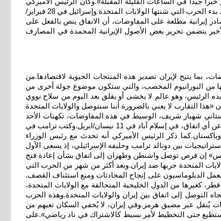
 خبرا جيدا في الساعات القليلة المقبلة».وكان الرئيس الأميركي
دونالد ترامب قد أشار في وقت سابق إلى تسوية «قطعت شوطا كبيرا»، تنص على إعادة فتح مضيق هرمز، المغلق فعليا من جانب إيران منذ بدء الحرب التي شنتها الولايات المتحدة وإسرائيل في 28 فبراير/
ر إيرانية مطلعة على المفاوضات، أن الاتفاق ينص بالفعل على
ير يتضمن تحرير بعض الأصول الإيرانية المجمدة في المصارف
ت، بما يتيح لإيران تصدير هذه المنتجات الحيوية لاقتصادها.من
ونها من اليورانيوم المخصب، والتي ستكون موضوع جولة أخرى من
يده الرئيس، وهو عالم لا يخشى أو يقلق بعد اليوم من سلاح نووي
 «هذا التقارب لا يعني بالضرورة أننا سنتوصل والولايات المتحدة
باكستاني شهباز شريف، الوسيط في هذه المفاوضات، تكهنات الأحد
بشأن حل تدريجي للنزاع، قائلا إنه يأمل في استضافة الجولة المقبلة من المحادثات «قريبا جدا».وعُقدت جولة أولى من المحادثات لم تُسفر عن أي اتفاق، في إسلام آباد في 11 نيسان/ابريل.وكتب ترامب في
اكستان.كما ذكر الرئيس الأميركي أنه تحدث مع رئيس الوزراء
استراتيجيات بين دونالد ترامب وحليفه الإسرائيلي، إذ يسعى الأول
وس» إن فرص توصل واشنطن وطهران إلى اتفاق بشأن إعادة فتح
لايات المتحدة حربها ضد إيران.وبعد أكثر من شهر من الحرب التي
 النار حيز التنفيذ بين إيران والولايات المتحدة في 8 نيسان/ابريل.وفي الخليج، يعمل الدبلوماسيون على إنجاح المحادثات ومنع استئناف القصف.
طر، كغيرها من الدول الخليجية المتحالفة مع الولايات المتحدة،
تجاه التوصل إلى اتفاق بين إيران والولايات المتحدة.وهذه الحرب
قات يُنقل عبر مضيق هرمز.وفي إيران، لا يُخفي السكان تعبهم من
نفسها. لا نستطيع حتى التخطيط لأمر بسيط كالاشتراك في ناد رياضي».على