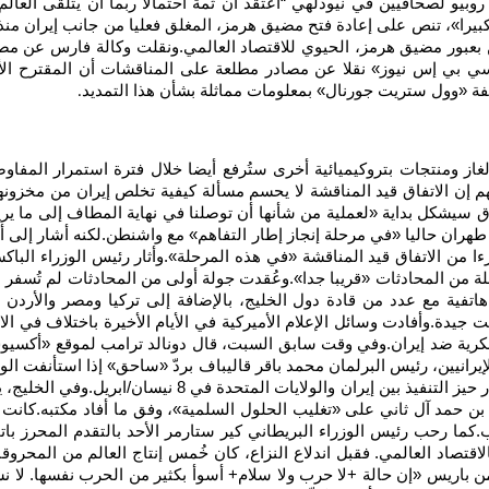
بيو لصحافيين في نيودلهي “اعتقد أنّ ثمة احتمالا ربما أن يتلقى العالم
عبور مضيق هرمز، الحيوي للاقتصاد العالمي.ونقلت وكالة فارس عن مصاد
بي إس نيوز» نقلا عن مصادر مطلعة على المناقشات أن المقترح الأخ
يفة «وول ستريت جورنال» بمعلومات مماثلة بشأن هذا التمديد
.
از ومنتجات بتروكيميائية أخرى ستُرفع أيضا خلال فترة استمرار المفاوضا
هم إن الاتفاق قيد المناقشة لا يحسم مسألة كيفية تخلص إيران من مخز
فاق سيشكل بداية «لعملية من شأنها أن توصلنا في نهاية المطاف إلى ما ير
طهران حاليا «في مرحلة إنجاز إطار التفاهم» مع واشنطن.لكنه أشار إلى أن
زءا من الاتفاق قيد المناقشة «في هذه المرحلة».وأثار رئيس الوزراء ال
ية مع عدد من قادة دول الخليج، بالإضافة إلى تركيا ومصر والأردن وب
ت جيدة.وأفادت وسائل الإعلام الأميركية في الأيام الأخيرة باختلاف في ال
سكرية ضد إيران.وفي وقت سابق السبت، قال دونالد ترامب لموقع «أكسي
يرانيين، رئيس البرلمان محمد باقر قاليباف بردّ «ساحق» إذا استأنفت الو
خلّفت آلاف القتلى وهزّت الاقتصاد العالمي، دخل وقف إطلاق
ن حمد آل ثاني على «تغليب الحلول السلمية»، وفق ما أفاد مكتبه.كانت ق
حرب.كما رحب رئيس الوزراء البريطاني كير ستارمر الأحد بالتقدم المحرز با
لاقتصاد العالمي. فقبل اندلاع النزاع، كان خُمس إنتاج العالم من المحرو
لتواصل معها هاتفيا من باريس «إن حالة +لا حرب ولا سلام+ أسوأ بكثير من الحرب 