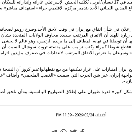
الجبهة اللبنانية، ورغم الإعلان عن وقف لإطلاق النار دخل حيز التنفيذ في 17 نيسان/أبريل، يُكثّف ال
اع المدني اللبناني الأحد بتدمير مركزه الإقليمي جراء «استهداف مباشر» بغ
 إعلان في شأن اتفاق مع إيران في وقت لاحق الأحد.وصرح روبيو لصحافيين 
 زيارة للهند أن الاتفاق المرتقب سيبدد مخاوف الولايات المتحدة بشأن
ا أن توصلنا في نهاية المطاف إلى ما يريده الرئيس، وهو عالم لا يخشى أ
 «قطع شوطا كبيرا».وكتب ترامب على منصته تروث سوشال السبت أن التف
دة».وسرعان ما تعرض الاتفاق المرتقب لانتقادات في صفوف مؤيدين لترامب
ح ايران امتيازات على غرار تمكينها من بيع نفطها.واعتبر كروز أن النتيجة 
واجهة إيران، عبر شن الحرب التي سميت «الغضب الملحمي».وأضاف “عندما
ازه
».
كل كبير» قدرة طهران على إطلاق الصواريخ البالستية، و»أن تلحق أضرا
أضيف
2026/05/24 - 11:59 PM