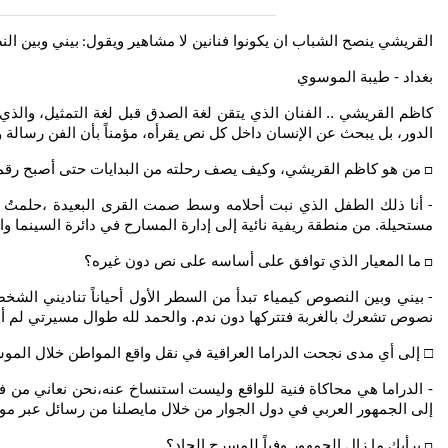
القريشي ينصح الشباب ان يكونوا فنانين لا مشاهير ويقول
بيني وبين ال
:
بغداد - طيبة الموسوي
‏‏كاظم القريشي .. الفنان الذي يتقن لغة الصدق قبل لغة التمثيل، وال
الدور، بل يبحث عن الإنسان داخل كل نص يقرأه، مؤمناً بأن الفن رسالة 
من هو كاظم القريشي، وكيف يصف رحلته من البدايات حتى أصبح رقماً 
□
أنا ذلك الطفل الذي نبت أحلامه وسط صمت القرى البعيدة ،‏حلمتُ با
-
مستحيلة. ‏من منطقة ريفية نائية إلى إدارة المسارح في دائرة السينما وا
ما المعيار الذي توافق على أساسه على نص دون غيره؟
□
بيني وبين النصوص كيمياء تبدأ من السطر الأول ‏أحياناً تناديني ا
-
نصوص تشعرك بالغربة فتتركها دون ندم. والحمد لله طوال مسيرتي لم أعتذ
‏□ إلى أي مدى نجحت الدراما العراقية في نقل واقع المواطن خلال الموس
‏- الدراما هي محاكاة فنية للواقع وليست استنساخ عنه،‏نحن نعاني من فج
إلى الجمهور العربي في دول الجوار من خلال مايصلنا من رسائل عبر مو
برأيك ما زال الجمهور وفياً للمسرح الجاد؟
□