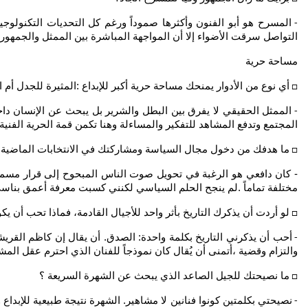
المسرح هو أبو الفنون وأكثرها صموداً ورغم كل التحديات التكنولو
-
التواصل سرقت الأضواء إلا أن المواجهة المباشرة بين الممثل والجمهور
مساحة حرية
أي نوع من الأدوار يمنحك مساحة حرية أكبر للإبداع :المثيرة للجدل أم ا
□
الممثل الحقيقي لا يفرق بين البطل والشرير بل يبحث عن الإنسان داخ
-
المجتمع وتدفع المشاهد للتفكير والمساءلة وهنا تكمن قمة الحرية الفنية
ما هدفك من دخول مجال السياسة ومشاركتك في الانتخابات الماضية؟
□
‏- كان دافعي هو الرغبة في تحويل صوت الناس المبحوح إلى قرار مسموع
مختلفة تماماً .‏لم ينجح الحلم السياسي لكنني كسبت معرفة أعمق بناسي
لو أردت أن يذكرك التاريخ بأثر واحد للأجيال القادمة، فماذا تحب أن يك
□
أحب أن يذكرني التاريخ بكلمة واحدة: الصدق. ‏أن يقال إن كاظم القر
-
والتزام وقضية ،‏أتمنى أن يُقال كان نموذجاً للفنان الذي احترم عقل المش
ما نصيحتك للجيل الصاعد الذي يبحث عن الشهرة السريعة ؟
□
نصيحتي بكلمتين كونوا فنانين لا مشاهير. ‏الشهرة نتيجة طبيعية للإبداع
-