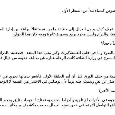
نصوص كيمياء تبدأ
من السطر الأول
ذي عرف كيف يحول الخيال إلى حقيقة ملموسة، متنقلاً ببراعة بين إدارة 
وقار والتزام وليس مجرد بريق وشهرة عابرة ومعه كان هذا الحوار
:
ناجحاً؟
لضوء وأنا في قلب العتمة،‏كبرتُ وكبر معي هذا الشغف فصقلته بالدراسة 
لمسرح في وزارة الثقافة كانت الرحلة عبارة عن صناعة حقيقة من خيال ‏فالحلم
لشخصية من خلف الورق قبل أن أتم الحلقة الأولى فأشعر بدمائها تجري 
ر عن نصٍ وندمتُ عليه يوماً لأن بوصلتي في الاختيار هي القيمة لا الوج
م الأخير؟
وة في الأدوات الإنتاجية والدراما الحقيقية تحتاج لمقومات تليق بحجم الق
اقع التواصل الإجتماعي .‏نحن نصنع الجمال بـعصب مكشوف وبإمكانيات مح