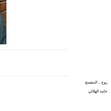
روح .. البنفسج
حامد الهلالي