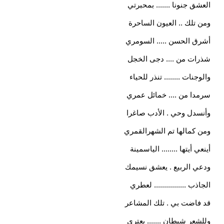
العشق جنونا ....... بمحبرتي
ومن تلك .. العيون الساحرة
أشرق الحسن ..... السومري
شذرات من .... دجى الخجل
والوجنات ........ تنذر للحياء
سرمدا من .... خمائل عمري
وأنسدل وحي . الأدب صاغرا
ومن كمالها تم الشهرالقمري
أينعي أيتها ........ الياسمينة
ودعي الربيع . يعشق نسيمك
الجاذب ................ لعطري
قد فاضت بي . تلك المشاعر
وللشعر شيطان ....... يعتري