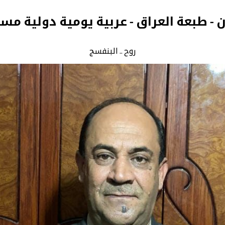
ن - طبعة العراق - عربية يومية دولية مس
روح .. البنفسج