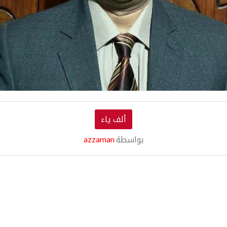
ألف ياء
بواسطة
azzaman