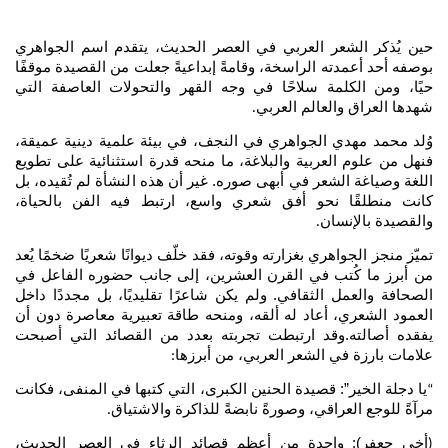
حين يُذكر الشعر العربي في العصر الحديث، يتقدم اسم الجواهري
بوصفه أحد أعمدته الراسخة، وقامةً إبداعيةً جعلت من القصيدة موقفًا
حيًا، ومن الكلمة سلاحًا في وجه القهر والتحولات العاصفة التي
شهدها العراق والعالم العربي
.
وُلد محمد مهدي الجواهري في النجف، في بيئة علمية دينية عميقة،
فنهل من علوم العربية والبلاغة، ما منحه قدرة استثنائية على تطويع
اللغة وصياغة الشعر في أبهى صوره. غير أن هذه النشأة لم تُقيده، بل
كانت منطلقًا نحو أفق شعري واسع، ارتبط فيه الفن بالحياة،
والقصيدة بالإنسان
.
تميّز منجز الجواهري بغزارته وقوته، فقد خلّف ديوانًا شعريًا ضخمًا يُعد
من أبرز ما كُتب في القرن العشرين، إلى جانب حضوره الفاعل في
الصحافة والعمل الثقافي. ولم يكن شاعرًا تقليديًا، بل مجددًا داخل
العمود الشعري، أعاد له ألقه، ومنحه طاقة تعبيرية معاصرة دون أن
يفقده أصالته.وقد ارتبطت تجربته بعدد من القصائد التي أصبحت
علامات بارزة في الشعر العربي، من أبرزها
:
يا دجلة الخير”: قصيدة الحنين الكبرى، التي كتبها في المنفى، فكانت
“
مرآةً للوجع العراقي، وصورةً نابضةً للذاكرة والاشتياق
.
أخي جعفر): واحدة من أعظم قصائد الرثاء في العصر الحديث،
(