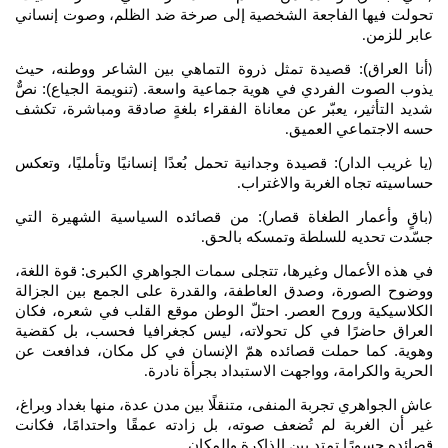
تحولت فيها الفاجعة الشخصية إلى صرخة ضد الظلم، وصوت إنساني
عابر للزمن
.
أنا العراق): قصيدة تمثل ذروة التماهي بين الشاعر ووطنه، حيث
(
يذوب الصوت الفردي في هوية جماعية واسعة. (تنويمة الجياع): نصٌّ
شديد التأثير، يعبّر عن معاناة الفقراء بلغةٍ صادقة ومباشرة، تكشف
حسه الاجتماعي العميق
.
يا غريب الدار): قصيدة وجدانية تحمل بُعدًا إنسانيًا وتأمليًا، وتعكس
(
حساسيته تجاه الغربة والاغتراب
.
باقٍ وأعمار الطغاة قصار): من قصائده السياسية الشهيرة التي
(
جسّدت تحديه للسلطة وتمسكه بالحق
.
في هذه الأعمال وغيرها، تتجلى سمات الجواهري الكبرى: قوة اللغة،
ووضوح الصورة، وصدق العاطفة، والقدرة على الجمع بين الجزالة
الكلاسيكية وروح العصر. احتلّ الوطن موقع القلب في شعره، فكان
العراق حاضرًا في كل تحولاته، ليس كجغرافيا فحسب، بل كقضية
وهوية. كما حملت قصائده همّ الإنسان في كل مكان، فدافعت عن
الحرية والكرامة، وواجهت الاستبداد بجرأة نادرة
.
عاش الجواهري تجربة المنفى، متنقلًا بين مدن عدة، منها بغداد وبراغ،
غير أن الغربة لم تُضعف صوته، بل زادته عمقًا واحتدامًا، فكانت
قصائده جسورًا تمتد بين الذاكرة والمكان
.