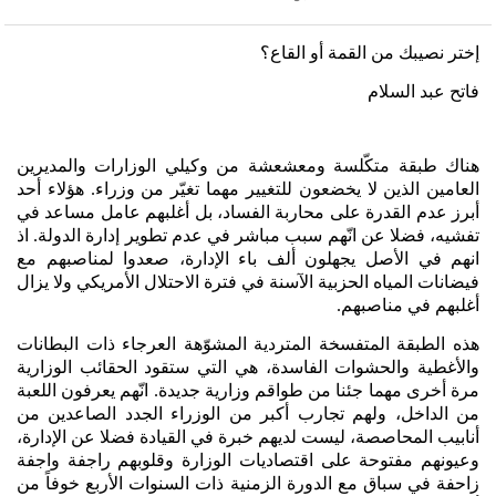
إختر
نصيبك
من
القمة
أو
القاع؟
فاتح عبد السلام
هناك
طبقة
متكّلسة
ومعشعشة
من
وكيلي
الوزارات
والمديرين
العامين
الذين
لا
يخضعون
للتغيير
مهما
تغيّر
من
وزراء
هؤلاء
أحد
.
أبرز
عدم
القدرة
على
محاربة
الفساد،
بل
أغلبهم
عامل
مساعد
في
تفشيه،
فضلا
عن
انّهم
سبب
مباشر
في
عدم
تطوير
إدارة
الدولة
اذ
.
انهم
في
الأصل
يجهلون
ألف
باء
الإدارة،
صعدوا
لمناصبهم
مع
فيضانات
المياه
الحزبية
الآسنة
في
فترة
الاحتلال
الأمريكي
ولا
يزال
أغلبهم
في
مناصبهم
.
هذه
الطبقة
المتفسخة
المتردية
المشوّهة
العرجاء
ذات
البطانات
والأغطية
والحشوات
الفاسدة،
هي
التي
ستقود
الحقائب
الوزارية
مرة
أخرى
مهما
جئنا
من
طواقم
وزارية
جديدة
انّهم
يعرفون
اللعبة
.
من
الداخل،
ولهم
تجارب
أكبر
من
الوزراء
الجدد
الصاعدين
من
أنابيب
المحاصصة،
ليست
لديهم
خبرة
في
القيادة
فضلا
عن
الإدارة،
وعيونهم
مفتوحة
على
اقتصاديات
الوزارة
وقلوبهم
راجفة
واجفة
زاحفة
في
سباق
مع
الدورة
الزمنية
ذات
السنوات
الأربع
خوفاً
من