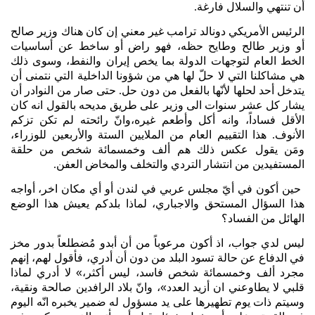
أن
تنتهي
والسلال
فارغة
.
الرئيس
الأمريكي
دونالد
ترامب
غير
معني
إن
كان
هناك
وزير
صالح
أو
وزير
طالح
وطايح
حظه،
فهو
راض
أو
ساخط
عن
أساسيات
الخط
العام
لتوجهات
الدولة
بما
يخص
إيران
والنفط،
وسوى
ذلك
هي
مشاكلنا
التي
لا
حلّ
لها
هي
من
شؤونا
الداخلية
التي
نتمنى
أن
يتدخل
أحد
لحلها
لأنّها
بالفعل
من
دون
حل
حتى
صار
من
النوادر
أن
.
يشار
كل
عشر
سنوات
الى
وزير
على
طريق
مديحه
بالقول
انه
كان
الأقل
فساداً،
وانه
أكل
وأطعم
غيره،وانّ
رائحته
لم
تكن
تزكم
الأنوف
هذا
التقييم
العام
من
الملايين
الستة
والأربعين
للوزراء،
.
ومَن
يقول
عكس
ذلك
هم
ألف
وخمسمائة
شخص
من
حلقة
المستفيدين
من
انتشار
التردي
والتخلف
والمخاض
العفن
.
حين
أكون
في
أيّ
مجلس
عربي
في
لندن
أو
أي
مكان
اخر،
أواجه
هذا
السؤال
المستحق
والاجباري،
لماذا
بلدكم
يعيش
هذا
الوضع
الهائل
من
الفساد؟
ليس
لدي
جواب،
اذ
أكون
مرعوباً
من
أن
أبدو
مُضطلعاً
بدور
مخز
في
الدفاع
عن
حالة
تسود
البلد
من
دون
أن
أدري،
فأقول
لهم،
إنهم
مجرد
ألف
وخمسمائة
شخص
فاسد،
ليس
أكثر،
»
لا
أدري
لماذا
قلبي
لا
يطاوعني
ان
أزيد
العدد
»،
وانّ
بلاد
الرافدين
صالحة
ونقية،
وسيتم
ذات
يوم
تطهيرها
على
يد
مسؤول
له
ضمير
يخبره
انّه
اليوم