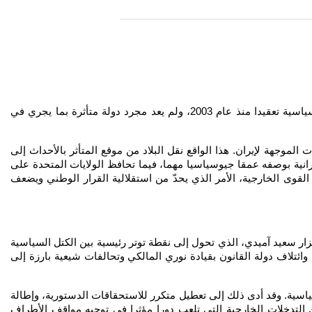
في ظل تصاعد المواجهة بين الولايات المتحدة وإسرائيل من جهة، وإيران من جهة أخرى. يشهد العراق في عام 2026 واحدة من أكثر مراحله السياسية تعقيدا منذ عام 2003، ولم يعد مجرد دولة متأثرة بما يجري في
وجهة لإيران. هذا الواقع نقل البلاد من موقع المتأثر بالأحداث إلى
نية بوصفه عمقا جيوسياسيا مهما، فيما تحافظ الولايات المتحدة على
قوى الخارجية، الأمر الذي يحدّ من استقلالية القرار الوطني ويضعف
ار سعيد آميدي، الذي تحول إلى نقطة توتر رئيسية بين الكتل السياسية
ئتلاف دولة القانون بقيادة نوري المالكي وتحالفات شيعية بارزة إلى
اسية. وقد أدى ذلك إلى تعطيل متكرر للاستحقاقات الدستورية، وإطالة
التدخلات الخارجية التي تلعب دورا مؤثرا في توجيه مواقف الأطراف