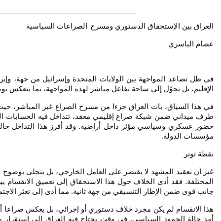
العراق بين الإستحقاق الدستوري ومسرح
الصراعات السياسية
عصام الياسري
الإقليم، بل تحوّل إلى ساحة تفاعل مباشر لهذه المواجهة، بما ينعكس 
في هذا السياق، بات العراق جزءا من مسرح الصراع غير المباشر، حيث ت
طرف ميداني ضمن شبكة صراع إقليمي معقد، تتداخل فيه الحسابات العسك
حضور عسكري وسياسي مؤثر داخل أراضيه. وقد أفرز هذا التداخل حالة م
مؤسسات الدولة
.
نقطة توتر
غير أن تعقيد المشهد لا يقتصر على العامل الخارجي، بل يتجلى بوضوح ف
المختلفة. فقد أدى الخلاف حول هذا الاستحقاق إلى تعميق الانقسام بي
جانب قوى ضمن الإطار التنسيقي من جهة ثانية. مما أدى إلى تعثر الا
هذا الانقسام لم يكن مجرد خلاف دستوري أو إجرائي، بل يعكس صراعا أع
أمد حالة الجمود السياسي، في وقت يحتاج فيه العراق إلى استقرار م