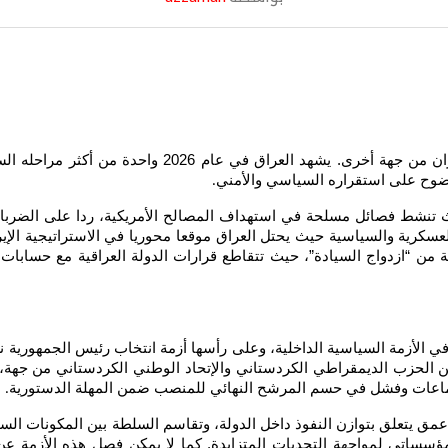
بوضوح على استقراره السياسي والأمني
.
نشط فصائل مسلحة في استهداف المصالح الأمريكية، ردا على الضربات الم
رية والسياسية حيث يحتل العراق موقعا محوريا في الاستراتيجية الإيرا
ن “ازدواج السيادة”، حيث تتقاطع قرارات الدولة العراقية مع حسابات ال
ي الأزمة السياسية الداخلية، وعلى رأسها أزمة انتخاب رئيس الجمهورية نز
ن الحزب الديمقراطي الكردستاني والإتحاد الوطني الكردستاني من جهة، وا
جتماعات وفشل في حسم المرشح النهائي للمنصب ضمن المهلة الدستورية
.
مق يتعلق بتوازن النفوذ داخل الدولة، وتقاسم السلطة بين المكونات السي
ؤسساتي لمواجهة التحديات المتزايدة. كما لا يمكن فصل هذه الأزمة عن 