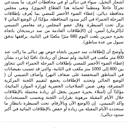
أشجار النخيل، سواء في ديالى أو في محافظات أخرى، ما يستدعي
تحركاً عاجلاً ومنظماً لحماية هذا القطاع الحيوي). ونفى مجلس
محافظة ديالى، إعطاء الضوء الأخضر للمضي بما يُعرف بإطلاقات
المرحلة الحمراء في أكبر سدود المحافظة، مؤكدًا أن الوضع المائي لا
يزال تحت السيطرة. وقال عضو المجلس رعد مغامس التميمي
لـ(الزمان) أمس، إن (الإطلاقات القادمة من سد دربنديخان باتجاه
بحيرة حمرين بلغت اليوم 680 مترًا مكعبًا في الثانية، يرافقها تدفق
سيول من عدة مناطق
).
وأوضح أن (إطلاقات سد حمرين باتجاه حوض نهر ديالى ما زالت عند
600 متر مكعب في الثانية، ولم تسجل أي زيادة)، نافيًا (ما تردد بشأن
إعطاء الضوء الأخضر للمضي بإطلاقات المرحلة الحمراء التي تتجاوز
بين 800 إلى 1000 متر مكعب في الثانية، والتي قد تتسبب بفيضانات
في المناطق المنخفضة على ضفاف النهر). وأضاف التميمي أن (
الوضع الحالي وتحديد الإطلاقات يخضع لتقييم اللجنة المركزية
المشرفة، وهي ضمن الصلاحيات الحصرية لوزارة الموارد المائية)،
مؤكدًا أن (امتلاء بحيرة حمرين يجعل أي زيادة محتملة بالإطلاقات
خلال الأيام المقبلة مرهونة بقرارات اللجنة وبحسب المستجدات).
واكد التميمي، إن (الوضع الآن وبالأرقام، تحت السيطرة بانتظار ما
ستحدده الأيام المقبلة من زيادة أو خفض بالإطلاقات المائية في أكبر
سدود ديالى
).