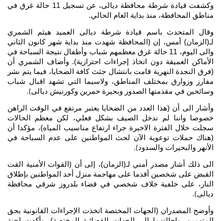
وكشفت قيادة شرطة محافظة ديالى، عن تسجيل 11 حالة غرق في
مناطق المحافظة، منذ بداية العام الحالي
.
وقال المتحدث باسم قيادة شرطة ديالى العميد هيثم الشمري
لـ(الزمان) أمس، إن (المحافظة شهدت منذ بداية شهر كانون الثاني
والى اليوم، 11 حالة غرق معظمهم شباب وأطفال نتيجة السباحة في
الأماكن العميقة دون اتخاذ إجراءات احترازية). وأضاف الشمري أن
(فرق النجدة النهرية قامت بانتشال جثث كافة الضحايا، فيما يتم نشر
مفارز وزوارق بمختلف المناطق، ولاسيما التي تشهد اقبال شباب
وسائحين في مقدمتها الصدور وبحيرة حمرين وكورنيش ديالى
).
وأشار الى أن (هذا العدد من الضحايا يعتبر مرتفع في الوقت الراهن
خصوصا واننا لم ندخل الصيف بشكل فعلي، لكن معظم الحالات
سجلت خلال الفترة الاخيرة جراء ارتفاع مناسيب المياه)، مؤكدا أن
(هناك حملات توعوية الآن لحث المواطنين على عدم السباحة في
الأنهر والبحيرات والسدود
).
الى ذلك أشار مصدر أمني لـ(الزمان)، إلى أن (القوات الأمنية القت
القبض على شخصين أقدما على مهاجمة منزل أحد المواطنين بإطلاق
النار، على خلفية خلاف شخصي في قضاء بلدروز شرقي محافظة
ديالى
).
وأوضح المصدران (الجهات المختصة اتخذت الإجراءات القانونية بحق
المتهمين، وإحالتهما إلى الجهات القضائية المختصة). وأكدت لجنة