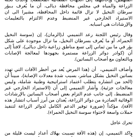
الزراعة والمياه في مجلس محافظة ديالى، أن ما يُعرف بـبؤر
سرطان النخيل لا تزال قائمة داخل المحافظة، مشيرا الى ان
الاستيراد الخارجي غير المنضبط وعدم الالتزام بالتعليمات
والإرشادات هي اسبابه
.
وقال رئيس اللجنة رعد التميمي لـ(الزمان)، إن (سوسة النخيل
الحمراء، أو ما يُعرف بسرطان النخيل، ما تزال موجودة على شكل
بؤر في ما بين ثماني إلى تسع مناطق زراعية داخل ديالى)، لافتاً إلى
أن (كوادر دوائر الزراعة مستمرة بجهودها لمعالجة الإصابات
وبالتعاون مع أصحاب البساتين
).
وأضاف التميمي، أن (هذا المرض يُعد من أخطر الآفات التي تهدد
بساتين النخيل بشكل مباشر، بسبب شدة معدلات الإصابة)، مبيناً أن
(الحد من انتشاره يتطلب اعتماد استراتيجية وطنية شاملة، وليس
معالجات جزئية). وأشار التميمي إلى أن (الاستيراد الخارجي غير
المنضبط، إلى جانب عدم التزام بعض أصحاب البساتين بالإرشادات
الوقائية الصادرة من دوائر الزراعة، يُعدان من أبرز أسباب انتشار هذه
الآفة)، مؤكداً (ضرورة توفير الدعم الكامل لدوائر الزراعة لتنفيذ
حملات واسعة لاحتواء سوسة النخيل الحمراء
).
تحرك عاجل
واكد التميمي، إن (هذه الآفة تسببت بهلاك أعداد ليست قليلة من