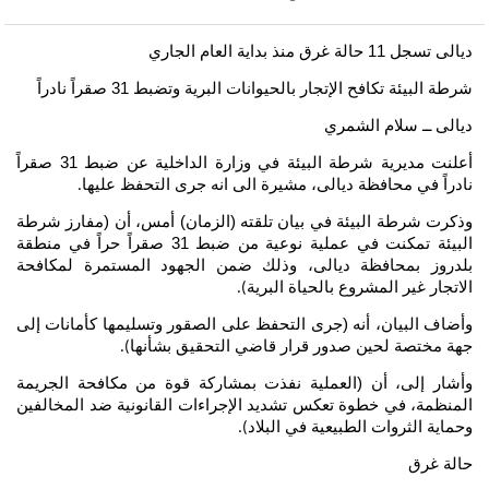
ديالى تسجل 11 حالة غرق منذ بداية العام الجاري
شرطة البيئة تكافح الإتجار بالحيوانات البرية وتضبط 31 صقراً نادراً
ديالى ــ سلام الشمري
أعلنت مديرية شرطة البيئة في وزارة الداخلية عن ضبط 31 صقراً
نادراً في محافظة ديالى، مشيرة الى انه جرى التحفظ عليها
.
وذكرت شرطة البيئة في بيان تلقته (الزمان) أمس، أن (مفارز شرطة
البيئة تمكنت في عملية نوعية من ضبط 31 صقراً حراً في منطقة
بلدروز بمحافظة ديالى، وذلك ضمن الجهود المستمرة لمكافحة
الاتجار غير المشروع بالحياة البرية
).
وأضاف البيان، أنه (جرى التحفظ على الصقور وتسليمها كأمانات إلى
جهة مختصة لحين صدور قرار قاضي التحقيق بشأنها
).
وأشار إلى، أن (العملية نفذت بمشاركة قوة من مكافحة الجريمة
المنظمة، في خطوة تعكس تشديد الإجراءات القانونية ضد المخالفين
وحماية الثروات الطبيعية في البلاد
).
حالة غرق