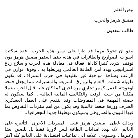
نبض القلم
مضيق هرمز والحرب
طالب سعدون
يبدو ان تحولا مهما قد طرا على سير هذه الحرب.. فقد سكتت
اصوات الصواريخ والطائرات في هدنة بينما استمر مضيق هرمز دون
توقف يتردد كثيرا كاداة فعالة في معادلة هذه الحرب و سلاح ردع
استراتيجي يهدد امن الطاقة العالمي ويربطها به ، وقوة توازن في
الرعب وساحة مواجهة غير تقليدية في حرب استنزاف قد تكون
طويلة شملت الالغام والزوارق السريعة والمسيرات مما يجعل فتحه
اوعودته للعمل كممر تجاري مرة اخرى كما كان عليه قبل الحرب عملا
مكلفا من حيث الوقت والتكاليف المالية العالية .. كما سيكون له
حصته المهمة في المفاوضات وقد يتقدم على العمل العسكري
الصرف وورقة ضغط عالمية وقد يكون من اهم مفردات التفاوض بما
فيها النووي والصاروخي وسيكون توظيفا جديدا للجغرافيا
..
وبذلك غطى مضيق هرمز على المفردات الاخرى لتأثيره على
العالم لانه يهدد امدادات الطاقة ليس لاوربا فقط بل للصين ايضا
وغيرها . .وسيؤدي اغلاقه الى تداعيات اقتصادية على العالم كله اكثر