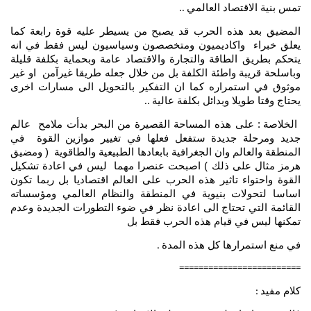
تمس بنية الاقتصاد العالمي
..
المضيق بعد هذه الحرب قد يصبح من يسيطر عليه قوة رابعة كما
يعلق خبراء واكاديميون ومتخصصون وسياسيون ليس فقط في انه
يتحكم بطريق الطاقة والتجارة والاقتصاد عامة وبحماية بكلفة قليلة
وباسلحة قريبة واطئة الكلفة بل من خلال جعله طريقا غيرآمن او غير
موثوق في استمراره كما ان التفكير بالتحويل الى مسارات اخرى
يحتاج وقتا طويلا وبدائل بكلفة عالية
..
الخلاصة : على هذه المساحة القصيرة من البحر بدأت ملامح عالم
جديد ومرحلة جديدة ستفعل فعلها في تغيير موازين القوة في
المنطقة والعالم وان الجغرافية بابعادها الطبيعية والطاقوية ( ومضيق
هرمز مثال على ذلك ) اصبحت عنصرا مهما ليس في اعادة تشكيل
القوة واحتواء تاثير هذه الحرب على العالم اقتصاديا بل ربما تكون
اساسا لتحولات بنيوية في المنطقة والنظام العالمي ومؤسساته
القائمة التي تحتاج الى اعادة نظر في ضوء التطورات الجديدة وعدم
تمكنها ليس في قيام هذه الحرب فقط بل
في منع استمرارها كل هذه المدة
.
=========================
كلام مفيد
: