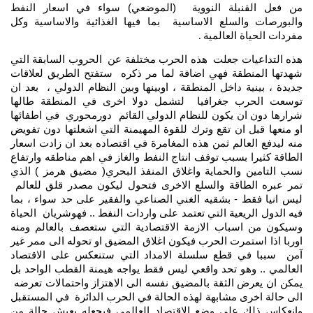
من فعل القنبلة النووية (الموضعي) سواء في اسعار النفط
والبورصات والسلع الاساسية بما فيها الغذائية والاساسية وكل
مفردات الحياة العالمية
.
هذه التداعيات جعلت هذه الحرب مختلفة عن الحروب السابقة التي
شهدتها المنطقة فهي اضافة لما مر ذكره ستفتح الطريق لعلاقات
جديدة ، بينية داخل المنطقة ، اوبينها وبين النظام الدولي ، بعد ان
توسعت الحرب جغرافيا لتشمل دولا اخرى في المنطقة طالها
شرارها دون ان يكون للنظام الدولي القائم دورمحوري في اطفائها
او منعها قبل ان تقع وترك للقوة المهيمنة التي اشعلتها دون تفويض
منه ليدفع العالم ثمن هذه المغامرة في اقتصاده بعد ان زادت اسعار
الطاقة كثيرا بسبب توقف انتاج النفط والغاز في اهم مناطقه وارتفاع
نسب التامين والحماية واغلاق المنفذ البحري( مضيق هرمز ) الذي
تمر عبره الطاقة والسلع الاخرى فتحول ليكون مصدر قلق للعالم
ليس انيا فقط - بشقيه الغني الصناعي والفقير على حد سواء ، بما
فيه الدول الريعية التي تعتمد على واردات النفط .. فهوشريان الحياة
وسيكون من اسباب الازمة الاقتصادية التي ستعصف بالعالم ومنه
اوربا اذا استمرت الحرب فيكون اغلاق المضيق او تحوله الى ممر غير
آمن سببا في قطع سلسلة الامداد التي ستنعكس على الاقتصاد
العالمي .. وهو تحد واقعي ليس فقط يواجه هيمنة القطب الواحد بل
يمكن ان يعرض الثقة بالمضيق نفسه الى الاهتزاز واحتمالات تعرضه
الى حالة اخرى مشابهة لهذه الحالة في الحرب الدائرة في المستقبل
وانعكاس ذلك على وضع الاقتصاد العالمي فيجعله يعيش حالة من