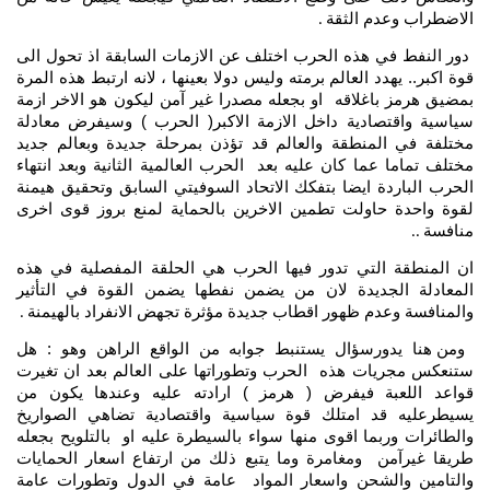
الاضطراب وعدم الثقة
.
دور النفط في هذه الحرب اختلف عن الازمات السابقة اذ تحول الى
قوة اكبر.. يهدد العالم برمته وليس دولا بعينها ، لانه ارتبط هذه المرة
بمضيق هرمز باغلاقه او بجعله مصدرا غير آمن ليكون هو الاخر ازمة
سياسية واقتصادية داخل الازمة الاكبر( الحرب ) وسيفرض معادلة
مختلفة في المنطقة والعالم قد تؤذن بمرحلة جديدة وبعالم جديد
مختلف تماما عما كان عليه بعد الحرب العالمية الثانية وبعد انتهاء
الحرب الباردة ايضا بتفكك الاتحاد السوفيتي السابق وتحقيق هيمنة
لقوة واحدة حاولت تطمين الاخرين بالحماية لمنع بروز قوى اخرى
منافسة
..
ان المنطقة التي تدور فيها الحرب هي الحلقة المفصلية في هذه
المعادلة الجديدة لان من يضمن نفطها يضمن القوة في التأثير
والمنافسة وعدم ظهور اقطاب جديدة مؤثرة تجهض الانفراد بالهيمنة
.
ومن هنا يدورسؤال يستنبط جوابه من الواقع الراهن وهو : هل
ستنعكس مجريات هذه الحرب وتطوراتها على العالم بعد ان تغيرت
قواعد اللعبة فيفرض ( هرمز ) ارادته عليه وعندها يكون من
يسيطرعليه قد امتلك قوة سياسية واقتصادية تضاهي الصواريخ
والطائرات وربما اقوى منها سواء بالسيطرة عليه او بالتلويح بجعله
طريقا غيرآمن ومغامرة وما يتبع ذلك من ارتفاع اسعار الحمايات
والتامين والشحن واسعار المواد عامة في الدول وتطورات عامة