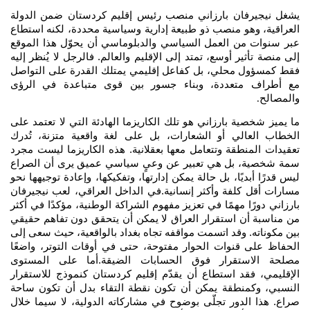
يشغل نيجيرفان بارزاني منصب رئيس إقليم كردستان ضمن الدولة
العراقية، وهو منصب ذو طبيعة إدارية وسياسية محددة، لكنه استطاع
عبر سنوات من العمل السياسي والدبلوماسي أن يحوّل هذا الموقع
إلى منصة تأثير أوسع، تمتد إلى الإقليم والعالم. فالرجل لا يُنظر إليه
فقط كمسؤول محلي، بل كفاعل إقليمي يمتلك القدرة على التواصل
مع أطراف متعددة، وبناء جسور بين قوى متباعدة في الرؤى
والمصالح
.
ما يميز شخصية بارزاني هو تلك الكاريزما الهادئة التي لا تعتمد على
الخطاب العالي أو الشعارات، بل على لغة واقعية متزنة، تُدرك
تعقيدات المنطقة وتتعامل معها بعقلانية. هذه الكاريزما ليست مجرد
سمة شخصية، بل هي تعبير عن وعيٍ سياسي عميق يرى أن الصراع
ليس قدرًا أبديًا، بل حالة يمكن إدارتها، وتفكيكها، وإعادة توجيهها نحو
مسارات أقل كلفة وأكثر إنسانية.في الداخل العراقي، لعب نيجيرفان
بارزاني دورًا مهمًا في تعزيز مفهوم الشراكة الوطنية، مؤكدًا في أكثر
من مناسبة أن استقرار العراق لا يمكن أن يتحقق دون تفاهم حقيقي
بين مكوناته. وقد اتسمت مواقفه تجاه بغداد بالواقعية، حيث سعى إلى
الحفاظ على قنوات الحوار مفتوحة، حتى في أوقات التوتر، واضعًا
مصلحة الاستقرار فوق الحسابات الضيقة.أما على المستوى
الإقليمي، فقد استطاع أن يقدّم إقليم كردستان كنموذج للاستقرار
النسبي، وكمنطقة يمكن أن تكون نقطة التقاء بدل أن تكون ساحة
صراع. هذا الدور تجلّى بوضوح في مشاركاته الدولية، لا سيما خلال