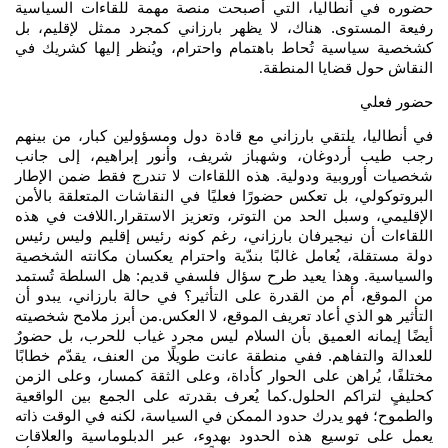
حضوره في أنطاليا، التي أصبحت منصة مهمة للقاءات السياسية
رفيعة المستوى. هناك، لا يظهر بارزاني كمجرد ممثل لإقليم، بل
كشخصية سياسية تُحاط باهتمام واحترام، ويُنظر إليها كشريك في
النقاش حول قضايا المنطقة
.
حضور فعلي
في أنطاليا، يلتقي بارزاني مع قادة دول ومسؤولين كبار، من بينهم
رجب طيب أردوغان، وشهباز شريف، وأنور إبراهيم، إلى جانب
شخصيات أوروبية ودولية. هذه اللقاءات لا تندرج فقط ضمن الإطار
البروتوكولي، بل تعكس حضورًا فعليًا في النقاشات المتعلقة بالأمن
الإقليمي، وسبل الحد من التوتر، وتعزيز الاستقرار.اللافت في هذه
اللقاءات أن نيجيرفان بارزاني، رغم كونه رئيس إقليم وليس رئيس
دولة مستقلة، يُعامل غالبًا بندّية واحترام يعكسان مكانته الشخصية
والسياسية. وهذا يعيد طرح سؤال فلسفي قديم: هل السلطة تُستمد
من الموقع، أم من القدرة على التأثير؟ في حالة بارزاني، يبدو أن
التأثير هو الذي أعاد تعريف الموقع، لا العكس.من أبرز ملامح شخصيته
أيضًا إيمانه العميق بأن السلام ليس مجرد غياب للحرب، بل حضورٌ
للعدالة والتفاهم. ففي منطقة عانت طويلًا من العنف، يقدّم خطابًا
مختلفًا، يُراهن على الحوار كأداة، وعلى الثقة كمسار، وعلى الزمن
كحليفٍ لتراكم الحلول.كما يُعرف بقدرته على الجمع بين الواقعية
والطموح؛ فهو يدرك حدود الممكن في السياسة، لكنه في الوقت ذاته
يعمل على توسيع هذه الحدود بهدوء، عبر الدبلوماسية والعلاقات