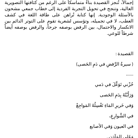
إجمالاً، تُنجز القصيدة بناءً متماسكاً على الرغم من كثافتها التصويرية
العالية، وتنجح في تحويل التجربة الفردية إلى خطاب جمعي مشحون
بالأسئلة الوجودية. إنها كتابة تُراهن على طاقة اللغة في كشف
العطب، لا في تجميله، وتؤسس لشعرية تقوم على التوتر الدائم بين
الانكسار والاحتمال، بين الرفض بوصفه جرحاً، والرفض بوصفه أيضاً
شرطاً للوعي
.
القصيدة
:
​سيرةُ الرَّفضِ في دَمِ الحَصى
)
(
......
​حُزْني تَوَغَّلَ في دَمي
وَرَأَيْتُهُ بِدَمِ الحَصى
وَفي خَريرِ المَاءِ تَغْسِلُهُ المَواجِعْ
في الشَّوارِعِ،
في العيون وَفي الأصابع
وَعَلى المَآذِنِ
..