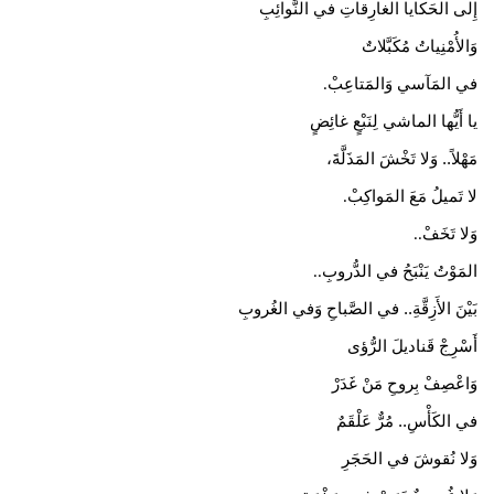
إِلى الحَكايا الغارِقاتِ في النَّوائِبِ
وَالأُمْنِياتُ مُكَبَّلاتٌ
في المَآسي وَالمَتاعِبْ
.
يا أَيُّها الماشي لِنَبْعٍ غائِضٍ
مَهْلاً.. وَلا تَخْشَ المَذَلَّةَ،
لا تَميلُ مَعَ المَواكِبْ
.
​وَلا تَخَفْ
..
المَوْتُ يَنْبَحُ في الدُّروبِ
..
بَيْنَ الأَزِقَّةِ.. في الصَّباحِ وَفي الغُروبِ
أَسْرِجْ قَناديلَ الرُّؤى
وَاعْصِفْ بِروحِ مَنْ غَدَرْ
في الكَأْسِ.. مُرٌّ عَلْقَمٌ
وَلا نُقوشَ في الحَجَرِ