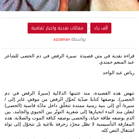
ألف ياء
مقالات نقدية واخبار ثقافية
-
بواسطة
azzaman
قراءة نقدية في متن قصيدة
سيرة الرفض في دم الحصى للشاعر
عبد المنعم حمندي
رياض عبد الواحد
تنهض هذه القصيدة، منذ عتبتها الدلالية (سيرةُ الرفض في دم
الحصى)، بوصفها كتابةً ضدّية تُحوِّل الرفض من موقفٍ عابر إلى /
سيرة/ أي إلى بنية زمنية ممتدة تتخلّق داخل مادّة قاسية (الحصى)
لتعلن منذ البدء انحيازها إلى شعرية التوتّر بين الحيوي والجامد، بين
الدم بوصفه طاقة حياة، والحصى بوصفه كثافة الموت والصلابة. هذه
المفارقة التأسيسية لا تظل مجرّد زخرفة بلاغية بل تتحوّل إلى نواة
اشتغال النص كله
.