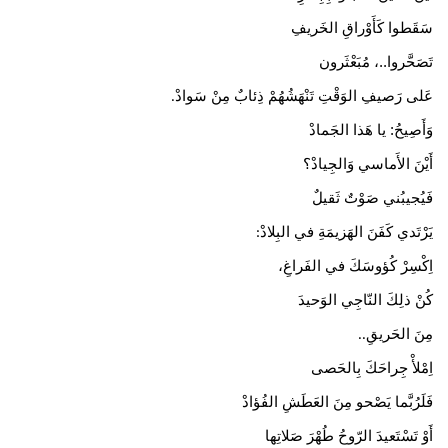
سَقَطوا كَأَوْراقِ الخَريفِ
تَصَحَّروا..، مُبَعْثَرون
عَلى رَصيفِ الوَقْتِ تَنْهَشُهُمْ ذِئابٌ مِنْ سَوادْ
.
​وَأَصِيحُ: يا هَذا الجَمادْ
أَيْنَ الأَماسي وَالجِيادْ؟
فَيُجيبُني صَوْتٌ ثَقيلٌ
يَرْتَدي كَفَنَ الهَزيمَةِ في البِلادْ
:
اِكْسِرْ كُؤوسَكَ في الفَراغِ،
كُنْ ذلِكَ النّاجِي الوَحيدَ
مِنَ الحَريقِ
..
اِمْلأْ جِراحَكَ بِالحَصى
فَلَرُبَّما يَصْحو مِنَ العَطَشِ الفُؤادْ
أَوْ تَسْتَعيدَ الرّوحُ طُهْرَ صَلاتِها