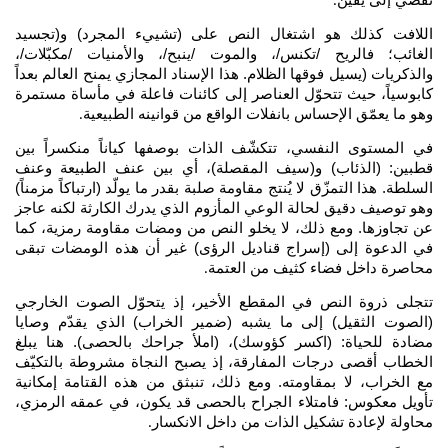
.
اللافت كذلك هو اشتغال النص على (تشييء المجرد) و(تجسيد
الغائب؛ فالريح /تكنس/، والموت /ينبح/، والأمنيات /مكبّلات/،
والذكريات (يسيل فوقها الظلام. هذا الإسناد المجازي يمنح العالم بعداً
كابوسياً، حيث تتحوّل العناصر إلى كائنات فاعلة في مأساة مستمرة
وهو ما يعمّق الإحساس بانفلات الواقع من قوانينه الطبيعية
.
في المستوى النفسي، تتكشّف الذات بوصفها كياناً منكسراً بين
قطبين: (الذئاب) و(سيف المقصلة)، أي بين عنف الطبيعة وعنف
السلطة. هذا التمزّق لا يُنتج مقاومة صلبة بقدر ما يولّد (ارتباكاً مزمناً)
وهو توصيف دقيق لحالة الوعي المأزوم الذي يدرك الكارثة لكنه عاجز
عن تجاوزها. ومع ذلك، لا يخلو النص من ومضات مقاومة رمزية، كما
في الدعوة إلى (إسراج قناديل الرؤى) غير أن هذه الومضات تبقى
محاصرة داخل فضاء كثيف من العتمة
.
تتجلى ذروة النص في المقطع الأخير، إذ يتحوّل الصوت الخارجي
(الصوت الثقيل) إلى ما يشبه (ضمير الخراب) الذي يقدّم وصايا
مضادة للحياة: (اكسر كؤوسك)، (املأ جراحك بالحصى). هنا يبلغ
الخطاب أقصى درجات المفارقة، إذ يصبح النجاة مشروطة بالتكيّف
مع الخراب، لا بمقاومته. ومع ذلك، تنبثق من هذه القتامة إمكانية
تأويل معكوس: فامتلاء الجراح بالحصى قد يكون، في عمقه الرمزي،
محاولة لإعادة تشكيل الذات من داخل الانكسار
.