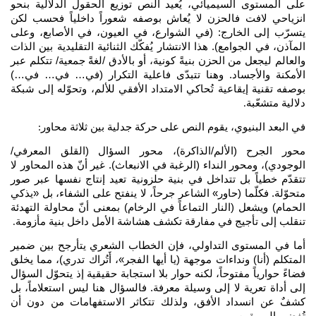
على المستوى السيميائي، يُعيد النص توزيع الحقول الدلالية بنحو
انزياحي لافت فالحزن لا يُعاش بوصفه شعوراً داخلياً فحسب لكن
يتسرّب إلى الخارج: (في الشوارع، في العيون، في الأصابع، وعلى
المآذن، في الجوامع). هذا الانتشار يُفكّك الثنائية التقليدية بين الذات
والعالم ليجعل من الحزن بنيةً كونية، أو بالأدق /لغةً جمعية/ تتكلم عبر
الأمكنة والأجساد. وهنا تتبدّى فاعلية التكرار (في… في… في…)
بوصفه تقنية إيقاعية تُحاكي الامتداد الأفقي للألم، وتحوّله إلى شبكة
دلالية متشعّبة
.
في البعد البنيوي، يقوم النص على حركة جدلية بين ثلاثة محاور
:
محور الجرح (الألم/الذاكرة)، محور السؤال (القلق المعرفي/
الوجودي)، ومحور النداء (الرغبة في الانبعاث). غير أنّ هذه المحاور لا
تتقدّم خطياً بل تتداخل في بنية حلزونية تعيد إنتاج نفسها عبر صور
متحوّلة. فكلّما (حاور» الشاعر جرحاً، لا ينفتح على الشفاء، بل «يذكي
الحمام) ويشعل (النار التماعاً في الرخام) بمعنى أنّ محاولة التهدئة
تنقلب إلى تأجيج في مفارقة تكشف هشاشة الأمل داخل بنية مأزومة
.
أما في المستوى التداولي، فإن الخطاب الشعري يتأرجح بين ضمير
المتكلم (أنا) ونداءات موجهة (يا أيها الفجر»، أَتُراك تدري)، مما يخلق
فضاءً حوارياً مفتوحاً، لكنه حوار بلا استجابة حقيقية إذ يتحوّل السؤال
إلى أداة تعرية لا إلى وسيلة معرفة. فالسؤال هنا ليس استعلاماً، بل
كشفٌ عن انسداد الأفق، ولذلك تتكاثر الاستفهامات من دون أن
تُفضي إلى يقين