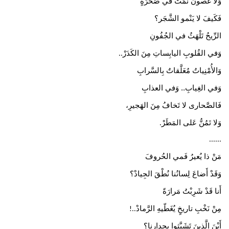
وَلا غُصونٌ نَمَتْ في صَخْرَةٍ
فَكَيفَ لا يَنْمو الشَّجَر؟
الرِّيحُ تَلْهَثُ في الجُفُونِ
وَفي القُلوبِ اليابِساتِ مِنَ الكَدَرْ
..
وَالأُمْنِياتُ مُعَلَّقاتٌ بِالسَّرابِ
وَفي الغِيابِ.. وَفي العذابِ
فَالصَّحارى لا تَخافُ مِنَ الهَجيرِ،
وَلا تَمُنُّ عَلى المَطَرْ
.
......
​مَنْ ذا يُعيرُ فَمي الحُروفَ
وَقَدْ أَضاعَ لِسانُنا نُطْقَ الجِيادْ؟
أَنا قَدْ شَرِبْتُ مَرارَةً
مِنْ نَخْبِ تاريخٍ يُغَطّيهِ الرَّمادْ
..!
أَيْنَ الَّذينَ تَشَبَّثوا بِجِدارِنا؟