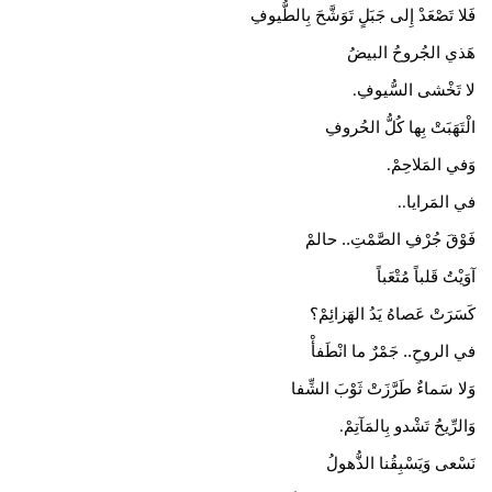
فَلا تَصْعَدْ إِلى جَبَلٍ تَوَشَّحَ بِالطُّيوفِ
هَذي الجُروحُ البيضُ
لا تَخْشى السُّيوفِ
.
الْتَهَبَتْ بِها كُلُّ الحُروفِ
وَفي المَلاحِمْ
.
في المَرايا
..
فَوْقَ جُرْفِ الصَّمْتِ.. حالمْ
آوَيْتُ قَلباً مُتْعَباً
كَسَرَتْ عَصاهُ يَدُ الهَزائِمْ؟
​في الروحِ.. جَمْرٌ ما انْطَفأْ
وَلا سَماءٌ طَرَّزَتْ ثَوْبَ الشِّفا
وَالرِّيحُ تَشْدو بِالمَآتِمْ
.
نَسْعى وَيَسْبِقُنا الذُّهولُ