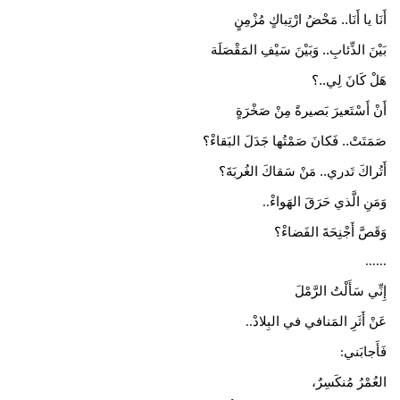
أَنَا يا أَنَا.. مَحْضُ ارْتِباكٍ مُزْمِنٍ
بَيْنَ الذِّئابِ.. وَبَيْنَ سَيْفِ المَقْصَلَة
هَلْ كَانَ لِي..؟
أَنْ أَسْتَعيرَ بَصيرةً مِنْ صَخْرَةٍ
صَمَتَتْ.. فَكانَ صَمْتُها جَدَلَ البَقاءْ؟
أَتُراكَ تَدري.. مَنْ سَقاكَ الغُربَةَ؟
وَمَنِ الَّذي حَرَقَ الهَواءْ
..
وَقَصَّ أَجْنِحَةَ الفَضاءْ؟
......
​إِنِّي سَأَلْتُ الرَّمْلَ
عَنْ أَثَرِ المَنافي في البِلادْ
..
فَأَجابَني
:
العُمْرُ مُنكَسِرٌ،