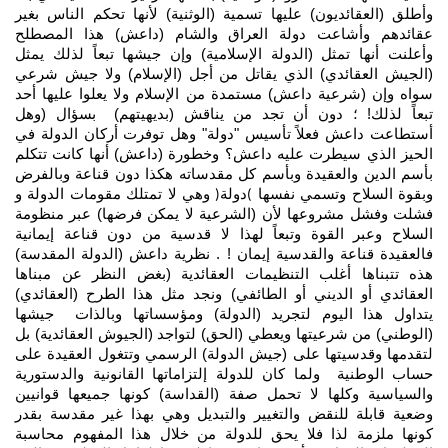
وأطلق (العقائديون) عليها تسمية (الوثنية) لأنها تحكم الناس بغير
عقائدهم وأشاعت دولة العراق والشام (داعش) هذا المصطلح
وأعلنت أنها تمثل (الدولة الإسلامية) وإن جيشها تبعاً لذلك يمثل
(الجيش العقائدي) الذي يقاتل من أجل (الإسلام) ولا جيش شرعي
سواه وإن (شرعية داعش) مستمدة من الإسلام ولا يعلوا عليها أحد
تبعاً لذلك! ؛ دون أن تجد من يناقش (بديهيتهم)
بسؤال (وهل
أستطاعت داعش فعلاً تأسيس "دولة" وهل توفرت أركان الدولة في
الحيز الذي سيطرت عليه داعش؟ وخطورة (داعش) أنها كانت تتكلم
بأسم الدين والعقيدة وبأسم كل مقدساته هكذا دون قناعة وبالفرض
وبقوة السلاح وتسمي نفسها
دولة
و
هي
لا تمتلك مقومات الدولة و
(
)
فشلت وفشل مشروعها لأن (الشرعية لا يمكن فرضها) عبر منظومة
السلاح وعبر القوة وتبعاً لهذا لا قدسية من دون قناعة إيمانية
فالعقيدة قناعة والقدسية إيمان ! . نظرية داعش (الدولة المقدسة)
هذه تتبناها أغلب التنظيمات العقائدية (بغض النظر عن مبناها
العقائدي أو الديني أو الطائفي) ونجد مثل هذا الطرح (العقائدي)
يتداول هذا اليوم لتجريد (الدولة) ومؤسساتها وبالذات جيشها
(الوطني) من شرعيتها ويعطي (الحق) لتواجد (الجيوش العقائدية) بل
لتقدمها وقدسيتها على (جيش الدولة) الرسمي وتتغول العقيدة على
حساب الوطنية ولما كان للدولة إلتزاماتها القانونية والدستورية
والسياسية وكلها لا تحمل صفة (القداسة) كونها جميعها قوانيين
وضعية قابلة للنقض والتغيير والتبديل وهي بهذا غير مقدسة بقدر
كونها ملزمة لذا فلا يحق للدولة من خلال هذا المفهوم محاسبة