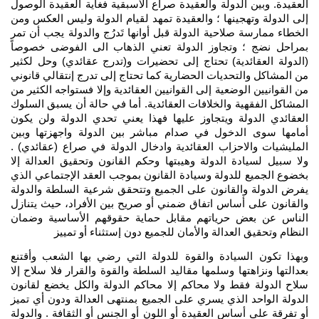
العقيدة. وبين الدولة والعقيدة صراع الأسبقية فغاية العقيدة الوصول
إلى الدولة وتهجينها ؛ والعقيدة تمهد لقيام الدولة وليس العكس ومن
الخطاء ممارسة صلاحية الدولة قبل أوانها تَدرُج والدولة يجب أن تمر
بمراحل نضج ؛ وتجاوز الدولة تعني الذهاب الى الفوضى خصوصاً
(الدولة العقائدية) تحتاج إلى تحضيرات و(تدرج عقائدي) وحل لكثير
من المشاكل والتحديات الحضارية كما تحتاج إلى تدرج إنتقالي قانوني
من القوانيين الوضعية إلى القوانيين العقائدية وإلا فستواجه الكثير من
المشاكل الفقهية والخلافات العقائدية. أما في حالة أن يسبق السلوك
العقائدي الدولة ويتجاوز عليها فهذا يعني تحدي الدولة ولن يكون
أمامها سوى الدخول في صدام مباشر بين الدولة واجهزتها وبين
المليشيات والاحزاب العقائدية وادخال الدولة في صراع (عقائدي) .
ولا سبيل لسيادة الدولة وهيبتها وحكم القانون وتحقيق العدالة إلا
بخضوع الجميع للدولة وسيادة القانون بموجب العقد الإجتماعي الذي
يفرض الدولة والقانون على الجميع وتتحقق
شرعية السلطة والدولة
والقانون على أساس اتفاق ضمني أو صريح بين الأفراد، حيث يتنازل
الناس عن بعض حرياتهم مقابل حماية حقوقهم الأساسية وضمان
النظام وتحقيق العدالة والأمان للجميع دون إستثناء أو تمييز
وبهذا تكون السيادة والقوة للدولة التي رضي بها الشعب وأقتنع
بعدالتها ونزاهتها وسلمها مقاليد السلطة والقوة والقرار فلا سلاح إلا
سلاح الدولة فقط ولا محاكم إلا محاكم الدولة والكل يخضع لقانون
الدولة الواحد الذي يسري على الجميع بمنتهى العدالة ودون أي تميز
أو تفرقة على أساس العقيدة أو اللون أو الجنس أو الثقافة . والدولة