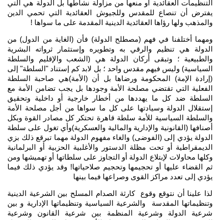
التنظيمات العقائدية أو منعها من مزاولة نشاطها بل الدولة هي التي
يفترض أن تنصاع للمقدس وللجيوش العقائدية التي تحمي الدين
والمذهب ولها رؤاها العقائدية الدينية المقدمة على ما سواها !
ومهما أختلفنا في فهم (مصطلح الدولة) فأن (الغاية من الدول) من
الدولة هي تنظيم والرقي به وتطويره وإستثمار ثرواته البشرية
والطبيعية ؛ وتبقى أركان الدولة هي (الشعب والإقليم والسلطة
السياسية) وليس فيهم مقدس واحد ؛ بل لابد كم إستناد "السلطة" إلى
(إرادة الإمة) المحكومة ورضاها بل أن (الأمة)هي صاحبة السلطة
الفعلية التي تقتضي مصلحة الأمة وجودها بل يجب تضامن الأمة مع
السلطة ضد كل ما يهددها من أخطار خارجية أو داخلية وتحقيق
إستقلال الدولة وسيادتها على كل ما سواها من أجل مصلحة الأمة
والسلطة السياسية للأمة سلطة قاهرة تحتكر كل مصادر القوة وبكل
أصنافها (القانونية والإدارية والمالية والعسكرية)وأي تغول على سلطة
الدولة يؤدي إلى (الفوضى) والغاء مفهوم الدولة مهما تبرقع ذلك بزي
الديمقراطية أو تحت مظلة الدستور والأغلبية الحزبية أو البرلمانية
وكلها محاولات لإبتلاع الدولة أو التجاوز على سلطاتها أو تهميشها ومن
ثم القضاء عليها أو تحجيمها وتحجيم صلاحياتها! وقد يؤدي ذلك فيما
يؤدي إلى تعدد مراكز القوى وصراعها فيما بينها
لذا علينا أن نتوقع وقوع كارثة الصدام المسلح بين الشرعية الدينية
وتنظيماتها المقدسة والشرعية السياسية وتنظيماتها الإدارية و بين
شرعية الدولة وشرعية المنظمة بين شرعية القانون وشرعية