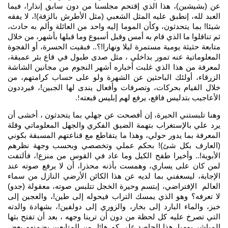
عن (بشيشين)، هذا الذي إقتحم مجلسنا من دون سابق إنذار!، فيما
العبد لله، إنطبق عليه المثل الشعبي (مثل الأطرش بالزفة)!، لا يفقه
شيئا! بما يتحدثون، وكأن الموما إليه واحد من العائلة وألم به حادث،
ثم تناقلوا ما الذي قام به أمس وقبل أسبوع وما قبلها بأشهر، من خلال
متابعة حثيثة يومية مستمرة ليلا ونهارا!؟.. فبقيت الحسرة، أو الفجوة
المعلوماتية عنه تمور بداخلي ، مثل صدى طبول في قاع بئر عميقة،
لمعرفة من هذا الذي غلبت أخباره أشهر النجوم من مجانين الشاشة
الزرقاء، أولئك الباحثين عن الشهرة ولو على حساب كرامتهم، من
خلال القيام بحركات، وتصرفات وأفعال يندى لها الجبين!، فيرددون
الأعاجيب بتدليس فاقع، يرفع لهم إبليس قبعته
!.
وهنا تلبستني الحيرة، إن أفصحت عن جهلي بما يتحدثون ، أخشى أن
يرد علي بالإستغراب بتهمة الضيق الفكري والجهل المعلوماتي وقلة
المعرفة بما يدور حولي، وهذا ما يتقاطع مع قناعتهم المسبقة بكوني
(العارف بكل شئ)! بحكم عملي وتخصصي وبحسب وجهة نظرهم
الأبوية!.. وأخيرا طفح الكيل وما عاد في القوس من منزع!، فألتفت
لمن كان على يساري، وهمست بأذنه محذرا، أن لا يرفع صوته عند
الإجابة، ليسعفني بما لديه عن هذا الكائن الأرضي النازل من سماء
العالم الإفتراضي، إبتسم وحيرة الخجل تتلبس صوته، معقولة (جدو)
لا تعرفه؟ وهو الذي يمسك التراب فيحوله إلى طين!، والعجين إلى
خبز، والماء البارد إلى بخار، والزوري إلى دولفين!، بشهادة والدته
التي تصرخ عليه كل لحظة من دون أن ترينا وجهه ، بعد أن تفتح بثها
المباشر يوميا، هذا الحاصد على كم هائل من المتابعين بضمنهم بعض