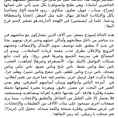
الحاضرين أمامك!، وهي تطبخ و(تسولف) بكل شئ يأتي على لسانها
(صراخ، سباب ، عويل، نعاوي، شكاوي ، ردود قاسية..الخ)، وصاحبنا
يأكل و(لايكات) التفاعل تنهال عليه مثل المطر، إعجابا وأستعطافا
ودعما، علما إن (بشيشين) في اللهجة الدارجة،هو تصغير لإسم فرخ
البط
!.
هذه الحالة إنموذج مصغر ،من آلاف الذين يتشاركون مع متابعيهم في
بث مباشر من داخل مطابخهم وأماكن عملهم وحتى غرف نومهم، بحثا
عن شئ لا ينطبق عليه توصيف سوى الإبتذال والإسفاف، وحجتهم
الترويج والإعلان بطرق جذب مقيته لزيادة المتابعات... ويبدو إن
المصالح هي مدرسة الجميع وغيرها قبض ريح!.. ولو كنت تتابع
شبكات التواصل (التيك توك، الأنستغرام وغيرها) لشاهدت العجب،
ناس تنط وناس تشط، ناس تلبخ وناس تصبغ، ناس تبكي وناس
تضحك، ناس تردح وناس تلطم، ناس تنصح وناس تتنمر!، وهلم جرا..
وهنا تذكرت قول لزميل عزيز، يتحسر فيه عما جرى من تغيير إنقلابي،
في أمزجة الناس وأذواقهم وبنيان أساسهم المعرفي، وهو يفني
العمر في البحث عن مصدر دقيق، ومفردة معبرة ليصوغها بجملة
مفيدة وفكرة هادفة ،كي يقدمها جاهزة لقرائه ومشاهديه ومستمعيه،
فلا يحصل إلا على القليل من التفاعل والتعليق والإعجاب، بينما يرى
صفحات اخرى تستحوذ على مئات الآلاف من التعليقات والإعجابات،
في عرض سطحي وفكرة سمجة وكلمة مبتذلة، تتحول إلى (ترند)؟،
نعم صدقت يا زميلي.. إنه زمن التفاهة
!.