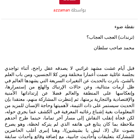
بواسطة
azzaman
نقطة ضوء
ترندات) العجب العجاب؟
(
محمد صاحب سلطان
قبل أيام عشت مشهد غرائبي لا يصدقه عقل راجح، أثناء تواجدي
بجلسة عائلية ضمت أعمارا مختلفة ومن كلا الجنسين، ومن باب العلم
بالشئ، بادرت بالحديث عن التغيرات السريعة التي يشهدها العالم في
ظل أزمات متتالية، وعن حالات الإرتباك والهلع من إستمرارها،
وإنعكاسها على المنطقة والعالم فضلا عن إرتداداتها الأمنية
والإقتصادية والتجارية برمتها، ثم إنتظرت المشاركة منهم، معتقدا بإن
الحديث سيستمر على ذات الثيمة، لأهميتها وحاجة الإنسان للمزيد من
المعلومات بغية إشباع رغائبه المعرفية في الكشف عما يجري حوله،
لكن فجأة إنقلب النقاش إلى مسار آخر تماما، حينما طرح أحدهم
ملاحظة بما كان يتابع في هاتفه الذي لم يتركه لحظة، وهو يصرخ
بصوت عال (لا، ليش يا بشيشين)!، وهنا إنبرى أغلب الحاضرين
للمشاركة بتعليقات وأحاديث جانبية، مع إضافة وقائع وأحداث سابقة