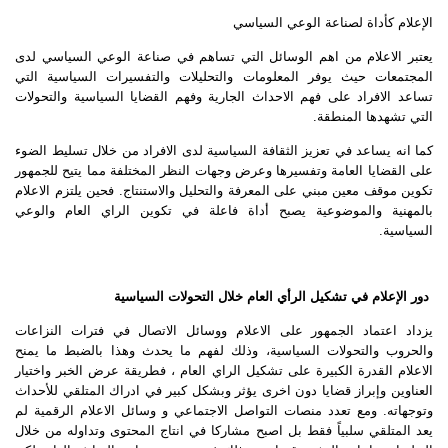
الإعلام كأداة لصناعة الوعي السياسي
يعتبر الاعلام من اهم الوسائل التي تساهم في صناعة الوعي السياسي لدى
المجتمعات حيث يوفر المعلومات والتحليلات والتفسيرات السياسية التي
تساعد الافراد على فهم الاحداث الجارية وفهم القضايا السياسية والتحولات
التي تشهدها المنطقة.
كما انه يساعد في تعزيز الثقافة السياسية لدى الافراد من خلال تسليط الضوء
على القضايا العامة وتفسيرها وعرض وجهات النظر المختلفة مما يتيح للجمهور
تكوين موقف معين مبني على المعرفة والتحليل والاستنتاج. فحين يلتزم الاعلام
بالمهنية والموضوعية يصبح أداة فاعلة في تكوين الراي العام والوعي
السياسية.
دور الإعلام في تشكيل الرأي العام خلال التحولات السياسية
يزداد اعتماد الجمهور على الاعلام ووسائل الاتصال في فترات النزاعات
والحروب والتحولات السياسية، وذلك لفهم ما يحدث وهذا بالضبط ما يمنح
الاعلام القدرة الكبيرة على تشكيل الراي العام ، فطريقة عرض الخبر واختيار
العناوين وإبراز قضايا دون اخرى يؤثر وبشكل كبير في ادراك المتلقي للأحداث
وتوجهاته. ومع تعدد منصات التواصل الاجتماعي و وسائل الاعلام الرقمية لم
يعد المتلقي سلبياً فقط بل اصبح مشاركا في انتاج المحتوى وتداوله من خلال