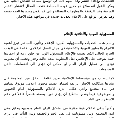
التعليقات وإعادة النشر وقد اسهم ذلك في توسيع مساحة النقاش العام، لكن
يمكن القول انه سلاح ذو حدين فهذه المساحة فتحت المجال لانتشار الاخبار
المزيفة وغير الدقيقة والمعلومات المضللة والتي قد يكون مصدرها العدو نفسه
وهنا يفرض الواقع على الاعلام تحديات جديدة في مواجهة هذه الاخبار.
المسؤولية المهنية والأخلاقية للإعلام
وامام هذه التحديات والمسؤولية الكبيرة للإعلام وتأثيره المباشر تبرز أهمية
الالتزام بالمعايير المهنية والأخلاقية في مجال العمل الإعلامي، خاصة في الوقت
الحرج الحالي الذي نعيشه فالإعلام المسؤول الأول عن خلق ازمة او اخمادها
حيث يتوجب على الإعلامي نقل المعلومة بدقة عالية وحذر وتجنب أي معلومة
تؤدي الى تضليل الراي العام او ممكن ان تؤدي الى انقسامات داخل
المجتمعات.
كما يتطلب من مؤسساتنا الإعلامية تعزيز ثقافة التحقق من المعلومة قبل
نشرها ومكافحة الاخبار الزائفة لضمان تقديم محتوى اعلامي موثوق يساهم
في بناء مجتمع واعي فكلما التزم الاعلام بالمسؤولية امام الجمهور
والموضوعية فيما يقدم استطاع ان يؤدي دوره بصفته عنصراً فاعلاً في دعم
الاستقرار في البلد.
وأخيراً يبقى الاعلام قوة مؤثرة في تشكيل الراي العام وتوجيهه وخلق وعي
لدى المجتمع. وبين مسؤوليته في نقل الخبر والحقيقة وبين التأثير في الراي