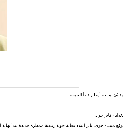
متنبّئ: موجة أمطار تبدأ الجمعة
بغداد - فائز جواد
توقع متنبئ جوي، تأثر البلاد بحالة جوية ربيعية ممطرة جديدة تبدأ نه