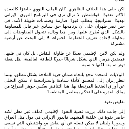
لكن خلف هذا الخلاف الظاهري، كان الملف النووي حاضرًا كالعقدة
الأكثر تعقيدًا. فواشنطن لا تزال ترى في البرنامج النووي الإيراني
تهديدًا استراتيجيًا يتطلب قيودًا صارمة وضمانات طويلة الأمد، في
حين تصر طهران على أن برنامجها حق سيادي غير قابل للمساومة
بالشكل الذي يُطرح عليها. وبين هذا وذاك، تتحول المفاوضات إلى
محاولة لإعادة تعريف الخطوط الحمراء، لا إلى البحث عن أرضية
مشتركة
.
ولم يكن الأمن الإقليمي بعيدًا عن طاولة النقاش، بل كان في قلبها.
فمضيق هرمز، الذي يشكل شريانًا حيويًا للطاقة العالمية، ظل نقطة
توتر صامتة لكنها حاسمة
.
الولايات المتحدة تدفع باتجاه ضمان حرية الملاحة بشكل مطلق، بينما
تنظر إيران إلى المضيق كأداة سيادية واستراتيجية لا يمكن التخلي
عن أوراق الضغط المرتبطة بها. هذا التناقض يعكس جوهر الصراع: من
يملك القدرة على التحكم بمفاصل المنطقة؟
تقليص نفوذ
إلى جانب ذلك، برزت قضية النفوذ الإقليمي كملف غير معلن لكنه
حاضر بقوة في خلفية المشهد. فالدور الإيراني في دول مثل العراق
وسوريا ولبنان لا يمكن فصله عن أي نقاش مع واشنطن، التي تسعى
إلى تقليص هذا النفوذ، بينما تعتبره طهران جزءًا من منظومة أمنها