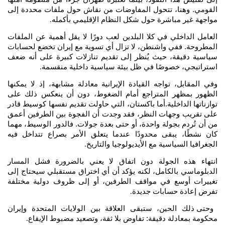
القومي. وهنا، تتحول المفاوضات من نقاش حول ملفات محددة إلى
مواجهة غير مباشرة حول شكل النظام الإقليمي بأكمله
.
العامل الداخلي في كلا البلدين لعب دورًا لا يقل أهمية عن الملفات
المطروحة. ففي واشنطن، لا تزال أي تسوية مع إيران تخضع لحسابات
سياسية دقيقة، حيث يُنظر إلى تقديم تنازلات كبيرة على أنه ضعف
استراتيجي، خصوصًا في ظل بيئة سياسية داخلية منقسمة
.
وفي المقابل، تواجه القيادة الإيرانية معادلة مشابهة، إذ لا يمكنها
الظهور بمظهر المتراجع أمام الضغوط، دون أن ينعكس ذلك على
توازناتها الداخلية.أما باكستان، التي حاولت تقديم نفسها كوسيط قادر
على تقريب وجهات النظر، فقد وجدت أن الفجوة بين الطرفين أعمق
من أن تُردم بجولة واحدة، أو حتى بعدة جولات. فالدور الوسيط، مهما
كان نشطًا، يبقى محدودًا عندما يتعلق الأمر بصراع تتداخل فيه
الجغرافيا السياسية مع الأيديولوجيا والتاريخ
.
انتهاء هذه الجولة دون اتفاق لا يعني بالضرورة فشل المسار
الدبلوماسي بالكامل، لكنه يؤكد أن أي اختراق مستقبلي سيحتاج إلى
تغييرات أوسع في مواقف الطرفين، أو إلى ظروف دولية مختلفة
تفرض إعادة حسابات جديدة
.
وحتى ذلك الحين، ستبقى العلاقة بين الولايات المتحدة وإيران
محكومة بمعادلة دقيقة: تفاوض بلا ثقة، وتصعيد مضبوط الإيقاع
.