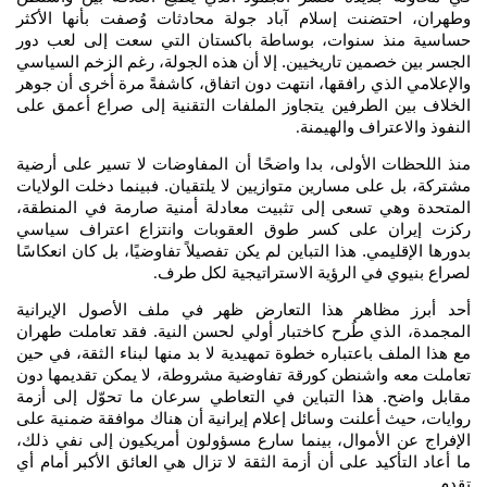
وطهران، احتضنت إسلام آباد جولة محادثات وُصفت بأنها الأكثر
حساسية منذ سنوات، بوساطة باكستان التي سعت إلى لعب دور
الجسر بين خصمين تاريخيين. إلا أن هذه الجولة، رغم الزخم السياسي
والإعلامي الذي رافقها، انتهت دون اتفاق، كاشفةً مرة أخرى أن جوهر
الخلاف بين الطرفين يتجاوز الملفات التقنية إلى صراع أعمق على
النفوذ والاعتراف والهيمنة
.
منذ اللحظات الأولى، بدا واضحًا أن المفاوضات لا تسير على أرضية
مشتركة، بل على مسارين متوازيين لا يلتقيان. فبينما دخلت الولايات
المتحدة وهي تسعى إلى تثبيت معادلة أمنية صارمة في المنطقة،
ركزت إيران على كسر طوق العقوبات وانتزاع اعتراف سياسي
بدورها الإقليمي. هذا التباين لم يكن تفصيلاً تفاوضيًا، بل كان انعكاسًا
لصراع بنيوي في الرؤية الاستراتيجية لكل طرف
.
أحد أبرز مظاهر هذا التعارض ظهر في ملف الأصول الإيرانية
المجمدة، الذي طُرح كاختبار أولي لحسن النية. فقد تعاملت طهران
مع هذا الملف باعتباره خطوة تمهيدية لا بد منها لبناء الثقة، في حين
تعاملت معه واشنطن كورقة تفاوضية مشروطة، لا يمكن تقديمها دون
مقابل واضح. هذا التباين في التعاطي سرعان ما تحوّل إلى أزمة
روايات، حيث أعلنت وسائل إعلام إيرانية أن هناك موافقة ضمنية على
الإفراج عن الأموال، بينما سارع مسؤولون أمريكيون إلى نفي ذلك،
ما أعاد التأكيد على أن أزمة الثقة لا تزال هي العائق الأكبر أمام أي
تقدم
.