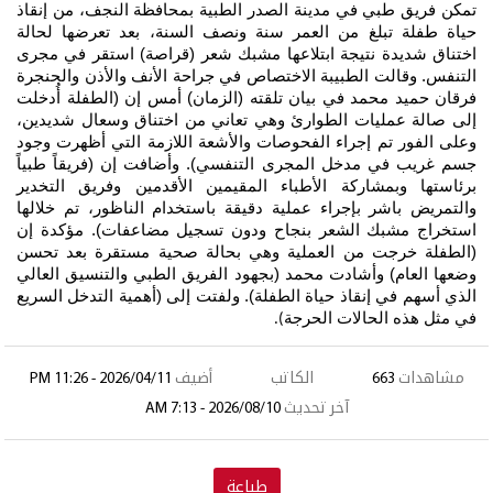
تمكن فريق طبي في مدينة الصدر الطبية بمحافظة النجف، من إنقاذ
حياة طفلة تبلغ من العمر سنة ونصف السنة، بعد تعرضها لحالة
اختناق شديدة نتيجة ابتلاعها مشبك شعر (قراصة) استقر في مجرى
التنفس. وقالت الطبيبة الاختصاص في جراحة الأنف والأذن والحنجرة
فرقان حميد محمد في بيان تلقته (الزمان) أمس إن (الطفلة أُدخلت
إلى صالة عمليات الطوارئ وهي تعاني من اختناق وسعال شديدين،
وعلى الفور تم إجراء الفحوصات والأشعة اللازمة التي أظهرت وجود
جسم غريب في مدخل المجرى التنفسي). وأضافت إن (فريقاً طبياً
برئاستها وبمشاركة الأطباء المقيمين الأقدمين وفريق التخدير
والتمريض باشر بإجراء عملية دقيقة باستخدام الناظور، تم خلالها
استخراج مشبك الشعر بنجاح ودون تسجيل مضاعفات). مؤكدة إن
(الطفلة خرجت من العملية وهي بحالة صحية مستقرة بعد تحسن
وضعها العام) وأشادت محمد (بجهود الفريق الطبي والتنسيق العالي
الذي أسهم في إنقاذ حياة الطفلة). ولفتت إلى (أهمية التدخل السريع
في مثل هذه الحالات الحرجة
).
مشاهدات
663
الكاتب
أضيف
2026/04/11 - 11:26 PM
آخر تحديث
2026/08/10 - 7:13 AM
طباعة