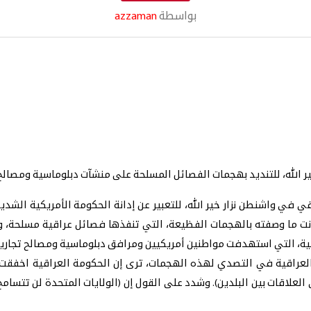
بواسطة
azzaman
ير الله، للتنديد بهجمات الفصائل المسلحة على منشآت دبلوماسية ومصالح ا
قي في واشنطن نزار خير الله، للتعبير عن إدانة الحكومة الأمريكية الش
نت ما وصفته بالهجمات الفظيعة، التي تنفذها فصائل عراقية مسلحة، وا
ضية، التي استهدفت مواطنين أمريكيين ومرافق دبلوماسية ومصالح تجاري
نية العراقية في التصدي لهذه الهجمات، ترى إن الحكومة العراقية اخفقت
 على العلاقات بين البلدين). وشدد على القول إن (الولايات المتحدة لن تتس