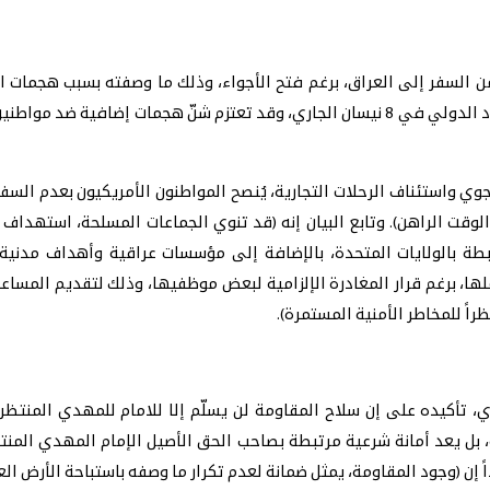
ن السفر إلى العراق، برغم فتح الأجواء، وذلك ما وصفته بسبب هجمات 
هجمات بطائرات مسيّرة بالقرب من مركز الدعم الدبلوماسي ومطار بغداد الدولي في 8 نيسان الج
ي واستئناف الرحلات التجارية، يُنصح المواطنون الأمريكيون بعدم السفر ج
الوقت الراهن). وتابع البيان إنه (قد تنوي الجماعات المسلحة، استهدا
تبطة بالولايات المتحدة، بالإضافة إلى مؤسسات عراقية وأهداف مدن
لها، برغم قرار المغادرة الإلزامية لبعض موظفيها، وذلك لتقديم المساعد
راً للمخاطر الأمنية المستمرة).
تأكيده على إن سلاح المقاومة لن يسلّم إلا للامام للمهدي المنتظر، 
يعد أمانة شرعية مرتبطة بصاحب الحق الأصيل الإمام المهدي المنتظر، 
 إن (وجود المقاومة، يمثل ضمانة لعدم تكرار ما وصفه باستباحة الأرض العر