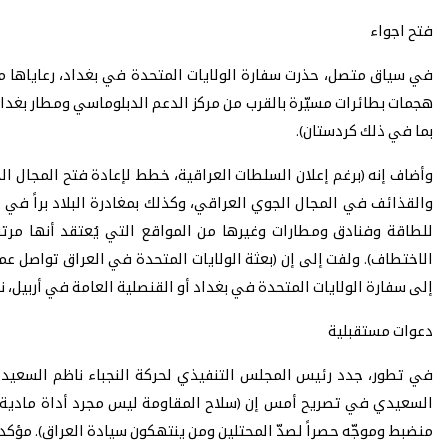
فتح اجواء
في سياق متصل، حذرت سفارة الولايات المتحدة في بغداد، رعاياها م
بما في ذلك كردستان).
وأضاف إنه (برغم إعلان السلطات العراقية، خطط لإعادة فتح المجال الجو
والقذائف في المجال الجوي العراقي، وكذلك بمغادرة البلاد براً في 
للطاقة وفنادق ومطارات وغيرها من المواقع التي يُعتقد أنها مر
الاختطاف). ولفت إلى إن (بعثة الولايات المتحدة في العراق تواصل عم
إلى سفارة الولايات المتحدة في بغداد أو القنصلية العامة في أربيل، نظ
دعوات مستقبلية
في تطور، جدد رئيس المجلس التنفيذي لحركة النجباء ناظم السعيدي، 
السعيدي في تصريح أمس إن (سلاح المقاومة ليس مجرد أداة مادية، بل 
منضبط وموجّه حصراً لصدّ المحتلين ومن ينتهكون سيادة العراق). مؤكداً