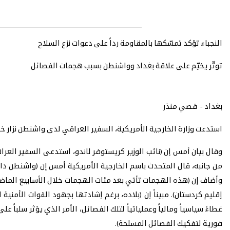
النجباء تؤكد تمسّكها بالمقاومة رداً على دعوات نزع السلاح
توتّر يخيّم على علاقة بغداد وواشنطن بسبب هجمات الفصائل
بغداد - قصي منذر
استدعت وزارة الخارجية الأمريكية، السفير العراقي لدى واشنطن نزار خ
وقال بيان أمس إن (نائب الوزير كريستوفر لاندو، استدعى السفير العرا
من جانبه، قال المتحدث باسم الخارجية الأمريكية أمس إن (واشنطن دا
وأضاف إن (هذه الهجمات تأتي بعد مئات الهجمات خلال الأسابيع الما
إقليم كردستان). مبيناً إن (بلاده، برغم إشادتها بجهود القوات الأم
غطاءً سياسياً ومالياً وعملياتياً لتلك الفصائل، الأمر الذي يؤثر سلباً
فورية لتفكيك الفصائل المسلحة).