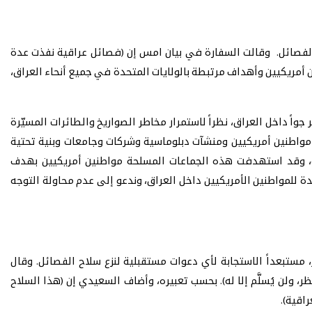
الفصائل. وقالت السفارة في بيان امس إن (فصائل عراقية نفذت عدة
اري، وقد تعتزم شنّ هجمات إضافية ضد مواطنين أمريكيين وأهداف مرتبطة بالولايات المتحدة في جميع أنحاء العراق،
واً داخل العراق، نظراً لاستمرار مخاطر الصواريخ والطائرات المسيّرة
ف مواطنين أمريكيين ومنشآت دبلوماسية وشركات وجامعات وبنية تحتية
ية، وقد استهدفت هذه الجماعات المسلحة مواطنين أمريكيين بهدف
ة للمواطنين الأمريكيين داخل العراق، وندعو إلى عدم محاولة التوجه
مستبعداً الاستجابة لأي دعوات مستقبلية لنزع سلاح الفصائل. وقال
ولن يُسلَّم إلا له). بحسب تعبيره، وأضاف السعيدي إن (هذا السلاح
اقية).