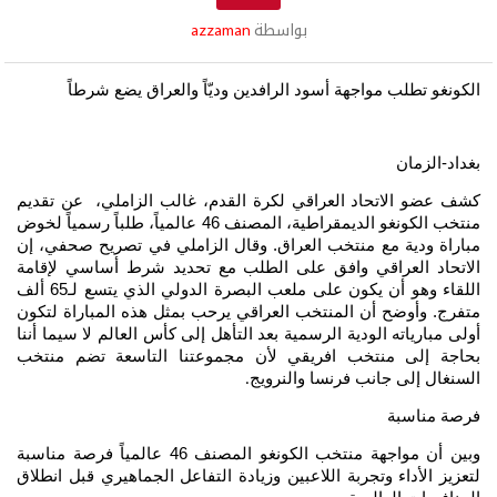
بواسطة
azzaman
الكونغو تطلب مواجهة أسود الرافدين وديّاً والعراق يضع شرطاً
بغداد-الزمان
كشف عضو الاتحاد العراقي لكرة القدم، غالب الزاملي، عن تقديم
منتخب الكونغو الديمقراطية، المصنف 46 عالمياً، طلباً رسمياً لخوض
مباراة ودية مع منتخب العراق. وقال الزاملي في تصريح صحفي، إن
الاتحاد العراقي وافق على الطلب مع تحديد شرط أساسي لإقامة
اللقاء وهو أن يكون على ملعب البصرة الدولي الذي يتسع لـ65 ألف
متفرج. وأوضح أن المنتخب العراقي يرحب بمثل هذه المباراة لتكون
أولى مبارياته الودية الرسمية بعد التأهل إلى كأس العالم لا سيما أننا
بحاجة إلى منتخب افريقي لأن مجموعتنا التاسعة تضم منتخب
السنغال إلى جانب فرنسا والنرويج
.
فرصة مناسبة
وبين أن مواجهة منتخب الكونغو المصنف 46 عالمياً فرصة مناسبة
لتعزيز الأداء وتجربة اللاعبين وزيادة التفاعل الجماهيري قبل انطلاق