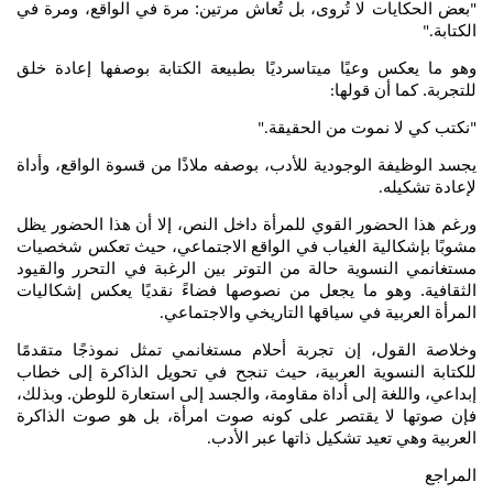
بعض الحكايات لا تُروى، بل تُعاش مرتين: مرة في الواقع، ومرة في
"
الكتابة
."
وهو ما يعكس وعيًا ميتاسرديًا بطبيعة الكتابة بوصفها إعادة خلق
للتجربة. كما أن قولها
:
نكتب كي لا نموت من الحقيقة
."
"
يجسد الوظيفة الوجودية للأدب، بوصفه ملاذًا من قسوة الواقع، وأداة
لإعادة تشكيله
.
ورغم هذا الحضور القوي للمرأة داخل النص، إلا أن هذا الحضور يظل
مشوبًا بإشكالية الغياب في الواقع الاجتماعي، حيث تعكس شخصيات
مستغانمي النسوية حالة من التوتر بين الرغبة في التحرر والقيود
الثقافية. وهو ما يجعل من نصوصها فضاءً نقديًا يعكس إشكاليات
المرأة العربية في سياقها التاريخي والاجتماعي
.
وخلاصة القول، إن تجربة أحلام مستغانمي تمثل نموذجًا متقدمًا
للكتابة النسوية العربية، حيث تنجح في تحويل الذاكرة إلى خطاب
إبداعي، واللغة إلى أداة مقاومة، والجسد إلى استعارة للوطن. وبذلك،
فإن صوتها لا يقتصر على كونه صوت امرأة، بل هو صوت الذاكرة
العربية وهي تعيد تشكيل ذاتها عبر الأدب
.
المراجع