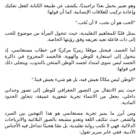
وهو تعبير يحمل بعدًا تراجيديًا، يكشف عن طبيعة الكتابة كفعل تفكيك
وإعادة تركيب للعلاقات الإنسانية. كما أن قولها
:
الحب هو أن نحب، لا أن نُحَب
."
"
يمثل قلبًا للمفاهيم التقليدية، حيث تتحول المرأة من موضوع للحب
إلى ذات فاعلة تعيد تعريفه وفق رؤيتها الخاصة
.
أما الجسد، فيحتل موقعًا رمزيًا مركزيًا في خطاب مستغانمي، إذ
يتحول إلى استعارة للوطن والهوية. فالجسد المجروح في ذاكرة
الجسد ليس سوى امتداد لجسد الوطن المثخن بالندوب. ويتجلى ذلك
في قولها
:
الوطن ليس مكانًا نعيش فيه، بل هو شيء يعيش فينا
."
"
حيث يتم الانتقال من التصور الجغرافي للوطن إلى تصور وجداني
داخلي، يجعل من الانتماء تجربة شعورية عميقة، تتجاوز الحدود
المادية
.
ومن أبرز ما يميز تجربة مستغانمي هو هذا التهجين بين السرد
والشعر، حيث تتكثف اللغة وتغدو مشبعة بالصور البلاغية والانزياحات
الدلالية. فهي لا تكتب رواية تقليدية، بل نصًا هجينًا تتداخل فيه الأجناس
الأدبية. ففي عابر سرير تقول
: