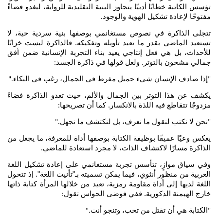
تؤسس الكاتبة خطابًا أدبيًا يتجاوز البنية التقليدية للرواية، ليغدو فضاءً
مفتوحًا لإعادة تشكيل الهوية والوجود
.
تتجلى الذاكرة في نصوص مستغانمي بوصفها بنية سردية حية، لا
تستعيد الماضي بقدر ما تعيد تأويله وتفكيكه. فالذاكرة ليست خزانًا
للأحداث، بل هي فعل إنتاجي يعيد بناء التجربة الإنسانية ضمن أفق
جمالي مشحون بالتوتر. ولعل قولها في ذاكرة الجسد
:
إذا صادف الإنسان شيء جميل مفرط في الجمال، رغب في البكاء
."
"
يكشف عن هذا التوتر بين الجمال والألم، حيث تغدو الذاكرة فضاءً
مزدوجًا تتقاطع فيه اللذة بالانكسار. كما أن تصريحها
:
نحن لا نكتب لنقول ما نعرف، بل لنكتشف ما نجهل
."
"
يعكس وعيًا عميقًا بوظيفة الكتابة بوصفها أداة للمعرفة، ما يجعل من
الذاكرة مسارًا لاكتشاف الذات، لا مجرد استعادة للماضي
.
وفي سياق موازٍ، تتأسس تجربة مستغانمي على إعادة تشكيل اللغة
العربية من منظور أنثوي، فيما يمكن تسميته بـ"تأنيث اللغة". إذ تتحول
اللغة لديها إلى أداة مقاومة رمزية، تعيد من خلالها المرأة كتابة ذاتها
خارج الهيمنة الذكورية. ففي فوضى الحواس تقول
:
الكتابة هي أن تقتل من تحب، وتنجو أنت
."
"