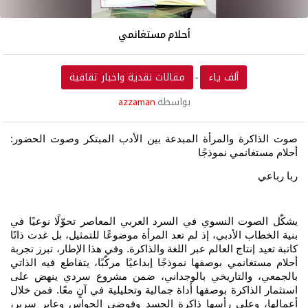
أحلام مستغانمي
ألف ياء
مقالات نقدية واخبار ثقافية
-
بواسطة
azzaman
صوت الذاكرة والمرأة المبدعة بين الأدب المبتكر وصوت الحضور:
أحلام مستغانمي نموذجًا
ربا رباعي
يشكّل الصوت النسوي في السرد العربي المعاصر تحوّلًا نوعيًا في
بنية الخطاب الأدبي، إذ لم تعد المرأة موضوعًا للتمثيل، بل غدت ذاتًا
كاتبة تعيد إنتاج العالم عبر اللغة والذاكرة. وفي هذا الإطار، تبرز تجربة
أحلام مستغانمي بوصفها نموذجًا إبداعيًا مركّبًا، يتقاطع فيه الذاتي
بالجمعي، والتاريخي بالوجداني، ضمن مشروع سردي ينهض على
استثمار الذاكرة بوصفها أداة جمالية وتحليلية في آنٍ معًا. فمن خلال
أعمالها، وعلى رأسها ذاكرة الجسد وفوضى الحواس وعابر سرير،