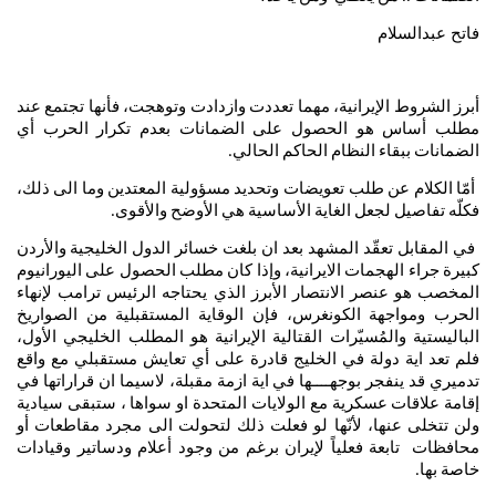
فاتح عبدالسلام
أبرز
الشروط
الإيرانية،
مهما
تعددت
وازدادت
وتوهجت،
فأنها
تجتمع
عند
مطلب
أساس
هو
الحصول
على
الضمانات
بعدم
تكرار
الحرب
أي
الضمانات
ببقاء
النظام
الحاكم
الحالي
.
أمّا
الكلام
عن
طلب
تعويضات
وتحديد
مسؤولية
المعتدين
وما
الى
ذلك،
فكلّه
تفاصيل
لجعل
الغاية
الأساسية
هي
الأوضح
والأقوى
.
في
المقابل
تعقّد
المشهد
بعد
ان
بلغت
خسائر
الدول
الخليجية
والأردن
كبيرة
جراء
الهجمات
الايرانية،
وإذا
كان
مطلب
الحصول
على
اليورانيوم
المخصب
هو
عنصر
الانتصار
الأبرز
الذي
يحتاجه
الرئيس
ترامب
لإنهاء
الحرب
ومواجهة
الكونغرس،
فإن
الوقاية
المستقبلية
من
الصواريخ
الباليستية
والمُسيّرات
القتالية
الإيرانية
هو
المطلب
الخليجي
الأول،
فلم
تعد
اية
دولة
في
الخليج
قادرة
على
أي
تعايش
مستقبلي
مع
واقع
تدميري
قد
ينفجر
بوجهــــها
في
اية
ازمة
مقبلة،
لاسيما
ان
قراراتها
في
إقامة
علاقات
عسكرية
مع
الولايات
المتحدة
او
سواها
،
ستبقى
سيادية
ولن
تتخلى
عنها،
لأنّها
لو
فعلت
ذلك
لتحولت
الى
مجرد
مقاطعات
أو
محافظات
تابعة
فعلياً
لإيران
برغم
من
وجود
أعلام
ودساتير
وقيادات
خاصة
بها
.