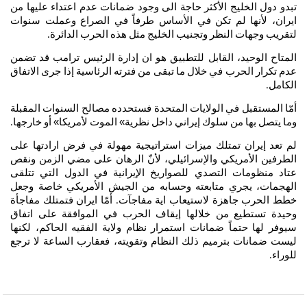
تبدو
دول
الخليج
الأكثر
حاجة
الى
وجود
ضمانات
عدم
اعتداء
عليها
من
ايران،
لأنها
لم
تكن
في
الأساس
طرفاً
في
الصراع
وعملت
سنوات
لتقريب
وجهات
النظر
وتجنيب
الخليج
مثل
هذه
الحرب
الدائرة
.
المتاح
الوحيد،
القابل
للتطبيق
هو
ان
إدارة
الرئيس
ترامب
قد
تضمن
عدم
تكرار
الحرب
في
خلال
ما
تبقى
من
فترته
الرئاسية
إذا
جرى
الاتفاق
الكامل
.
أمّا
المستقبل
في
الولايات
المتحدة
فستحدده
مصالح
السنوات
المقبلة
وما
يتصل
بها
من
سلوك
إيراني
داخل
نظرية
»
الموت
لأمريكا
»
أو
خارجها
.
لم
تعد
إيران
تمتلك
ميزات
استراتيجية
مهولة
في
فرض
ارادتها
على
الطرفين
الأمريكي
والإسرائيلي،
لأنّ
الرهان
على
مضي
الزمن
ونقص
عتاد
منظومات
التصدي
للصواريخ
الإيرانية
في
الدول
التي
تتلقى
الهجمات،
يجري
متابعته
وحسابه
من
الجيش
الأمريكي
خاصة
وجعل
خطط
الحرب
جاهزة
لاستيعاب
اية
مفاجآت
أمّا
ايران
فتمتلك
مفاجأة
.
وحيدة
تستطيع
من
خلالها
إيقاف
الحرب
في
الموافقة
على
اتفاق
سيوفر
لها
حتماً
ضمانات
استمرار
نظام
ولاية
الفقيه
الحاكم،
لكنها
ليست
ضمانات
بترميم
ذلك
النظام
وتقويته،
فعقارب
الساعة
لا
ترجع
للوراء
.