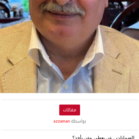
مقالات
بواسطة
azzaman
الضمانات
مَن
يعطي
ومَن
يأخذ؟
..