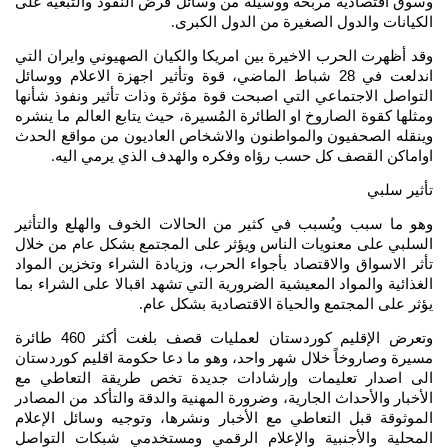
وسوق اقتصادية مربحة ووسيلة من وسائل فرض النفوذ والتبعية على
الكيانات والدول الصغيرة من الدول الكبرى
.
وقد أظهرت الحرب الاخيرة بين امريكا والكيان الصهيوني وايران التي
اندلعت في 28 شباط الماضي، قوة وتأثير اجهزة الاعلام ووسائل
التواصل الاجتماعي التي اصبحت قوة مؤثرة وذات تأثير ونفوذ شأنها
ومثلها كقوة الصاروخ او الطائرة المُسيرة، حيث يتابع العالم ما ينشره
وينقله الصحفيون والمواطنون والاشخاص العاديون من مواقع الحدث
اواماكن القصف كل حسب رؤاه وفكره والهدف الذي يرمي اليه
.
تأثير سلبي
وهو ما سبب ويُسبب في كثير من الحالات الخوف والهلع والتأثير
السلبي على معنويات الناس ويؤثر على المجتمع بشكل عام من خلال
تأثر الاسواق والاقتصاد بأجواء الحرب، وزيادة الشراء وتخزين المواد
الغذائية والمواد المعيشية الضرورية التي تشهد اقبالا على الشراء بما
يؤثر على المجتمع والحياة الاقتصادية بشكل عام
.
وتعرض الإقليم كوردستان لعمليات قصف بلغت أكثر 460 طائرة
مسيرة وصاروخاً خلال شهر واحد، وهو ما دعا حكومة اقليم كوردستان
الى اصدار تعليمات وإرشادات جديدة تخص طريقة التعاطي مع
الأخبار والأحداث الجارية، وضرورة المهنية والدقة والتأكد من المصادر
الموثوقة قبل التعاطي مع الأخبار ونشرها، وتوجيه وسائل الإعلام
المحلية والأجنبية والإعلام الرقمي ومستخدمي شبكات التواصل