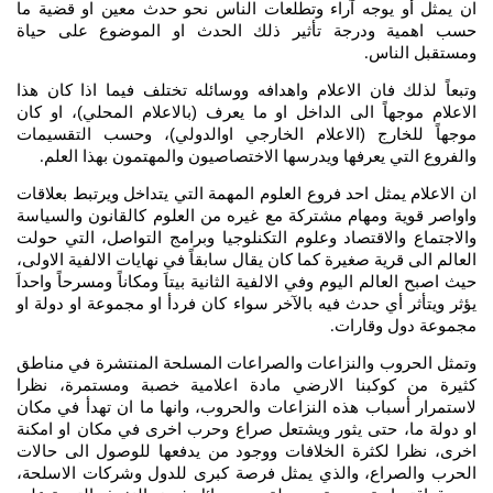
ان يمثل أو يوجه آراء وتطلعات الناس نحو حدث معين او قضية ما
حسب اهمية ودرجة تأثير ذلك الحدث او الموضوع على حياة
ومستقبل الناس
.
وتبعاً لذلك فان الاعلام واهدافه ووسائله تختلف فيما اذا كان هذا
الاعلام موجهاً الى الداخل او ما يعرف (بالاعلام المحلي)، او كان
موجهاً للخارج (الاعلام الخارجي اوالدولي)، وحسب التقسيمات
والفروع التي يعرفها ويدرسها الاختصاصيون والمهتمون بهذا العلم
.
ان الاعلام يمثل احد فروع العلوم المهمة التي يتداخل ويرتبط بعلاقات
واواصر قوية ومهام مشتركة مع غيره من العلوم كالقانون والسياسة
والاجتماع والاقتصاد وعلوم التكنلوجيا وبرامج التواصل، التي حولت
العالم الى قرية صغيرة كما كان يقال سابقاً في نهايات الالفية الاولى،
حيث اصبح العالم اليوم وفي الالفية الثانية بيتاَ ومكاناً ومسرحاً واحداَ
يؤثر ويتأثر أي حدث فيه بالآخر سواء كان فردأ او مجموعة او دولة او
مجموعة دول وقارات
.
وتمثل الحروب والنزاعات والصراعات المسلحة المنتشرة في مناطق
كثيرة من كوكبنا الارضي مادة اعلامية خصبة ومستمرة، نظرا
لاستمرار أسباب هذه النزاعات والحروب، وانها ما ان تهدأ في مكان
او دولة ما، حتى يثور ويشتعل صراع وحرب اخرى في مكان او امكنة
اخرى، نظرا لكثرة الخلافات ووجود من يدفعها للوصول الى حالات
الحرب والصراع، والذي يمثل فرصة كبرى للدول وشركات الاسلحة،