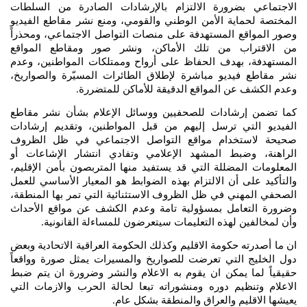
الاجتماعي بضرورة الالتزام بالإرشادات الصادرة من السلطات
المختصة لحماية الأمن الوطني والقومي، ومنع نشر مقاطع الفيديو
وصور المواقع المستهدفة على منصات التواصل الاجتماعي، ومحذراً
من الاقتراب من تلك الأماكن، ونشر صور ومقاطع المواقع
المستهدفة، بهدف الحفاظ على أرواح وممتلكات المواطنين، وعدم
نشر مقاطع فيديو مباشرة لإطلاق الطائرات المسيّرة والصواريخ،
وعدم الكشف عن المواقع الدقيقة للأماكن للمتضررة
.
كما تضمن إرشادات للصحفيين ووسائل الإعلام بشأن نشر مقاطع
الفيديو التي ترسل إليهم من قبل المواطنين، وتقديم إرشادات
صحيحة لاستخدام مواقع التواصل الاجتماعي في ظل الظروف
الراهنة، وضبط المشهد الإعلامي وتفادي انتشار الإشاعات أو
المعلومات المضللة التي قد يستفيد منها المتربصون بأمن الإقليم،
والتأكيد على أن الالتزام بهذه الضوابط هو المعيار الأساسي للعمل
الصحفي المهني في ظل الظروف الاستثنائية التي تمر بها المنطقة،
وضرورة التعامل بمسؤولية تامة وعدم الكشف عن مواقع الأحداث
وأن لمخالفين لهذه التعليمات سيتعرضون للمساءلة القانونية
.
ان ما أصدرته حكومة الاقليم وكذلك الحكومة العراقية الاتحادية وبعض
دول الخليج التي تعرضت للصواريخ والمسيرات يمثل صورة وواقعاً
حقيقياً لما يمكن ان يقوم به الاعلام والنشر وضرورة ان يتم ضبط
الاعلام وتنظيم دوره ومنشوراته تبعا لحالة الحرب والازمات التي
يعيشها الاقليم والعراق والمنطقة بشكل عام
.