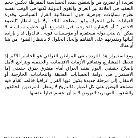
تغريدة أو تصريح من واشنطن .هذه الحساسية المفرطة تعكس حجم
التعقيد في العلاقة بين العراق والقوى الدولية لكنها في الوقت نفسه
تطرح تساؤلات جوهرية حول استقلالية القرار السياسي وقدرة
القيادات على التحرك وفق مصلحة البلاد أولا .إن انتظار “الضوء
الاخضر ” أو الإشارة الخارجية قبل الشروع بأي خطوة سياسية لا
يمكن أن يبني دولة مستقرة أو مؤسسات قوية . فالدول تُدار بإرادة
أبنائها وبقدرتهم على التفاهم وإيجاد الحلول لا بانتظار الضوء من هنا
أو هناك
.
ومع استمرار هذا التردد يبقى المواطن العراقي هو الخاسر الأكبر إذ
تتعطل المشاريع وتتفاقم الأزمات الاقتصادية والخدمية ويتراجع الأمل
بإصلاح حقيقي .اليوم يقف العراق أمام مفترق طرق حقيقي إما
الاستمرار في دوامة الحسابات الضيقة والتجاذبات الخارجية أو
الانتقال إلى مرحلة جديدة يكون فيها القرار عراقيا خالصا تُقدَّم فيه
مصلحة الوطن على كل اعتبار .فالتاريخ لا ينتظر المترددين الخائفين
والشعوب التي تريد النهوض لا بد أن تحسم خيارا بنفسها
.