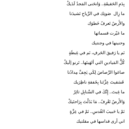
بِدَمِ الحَقيقَةِ.. وَانحَنى المَجدُ لَدَيكْ
ما زِال صَوتِك في الرِّياحِ نَشيدَنا
والأَرضُ تَعرفُ خَطوَك
ما غيّرت قسماتها
وحنينها في وجنتيك
​نَم يا رَفيقَ الحَرفِ، نَم في غِبطَةٍ
كُلُّ المَيادينِ التي ألهَبتَها.. تَرنو إلَيكْ
صاغوا الرَّصاصَ لِكَي يَجِفَّ مِدادُنا
فَسَقيتَ عِزَّتَنا بِخَفقةِ ناظِرَيك
ما غِبتَ.. إِنَّكَ في السَّنابِلِ ثائِرٌ
وَالأَرضُ تَعْرِفُ.. مَا بَذَلْتَ بِرَاحتَيكْ
نَمْ يا حَبيبَ القُدسِ.. نَمْ في عِزَّةٍ
اني أرى قداسها في مقلتيك