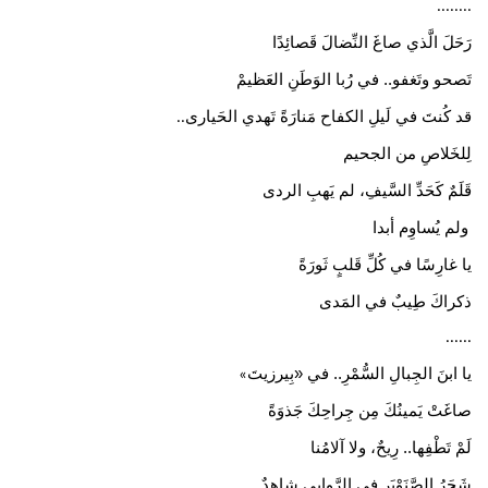
........
رَحَلَ الَّذي صاغَ النِّضالَ قَصائِدًا
تَصحو وتَغفو.. في رُبا الوَطَنِ العَظيمْ
قد كُنتَ في لَيلِ الكفاح مَنارَةً تَهدي الحَيارى
..
لِلخَلاصِ من الجحيم
قَلَمٌ كَحَدِّ السَّيفِ، لم يَهبِ الردى
ولم يُساوِم أبدا
يا غارِسًا في كُلِّ قَلبٍ ثَورَةً
ذكراكَ طِيبٌ في المَدى
......
يا ابنَ الجِبالِ السُّمْرِ.. في «بِيرزيتَ
»
صاغَتْ يَمينُكَ مِن جِراحِكَ جَذوَةً
لَمْ تَطْفِها.. رِيحٌ، ولا آلامُنا
شَجَرُ الصَّنَوْبَرِ في الرَّوابي شاهِدٌ