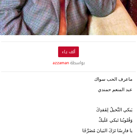
ألف ياء
بواسطة
azzaman
ماعرف الحب سواك
عبد المنعم حمندي
يَبكي النَّخيلُ لِفَقدِكَ
وَقُلوبُنا تَبكي عَلَيكْ
يا فارِسًا تَرَكَ البَيانَ مُضَرَّجًا