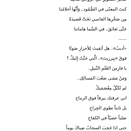
كنتَ المعنّى في الصُّمُود.. وَأَنَّها أحلامُنا
مِن صَخْرِها القاسي نَحَتَّ قَصيدَةً
حَتَّى تَعانَقَ.. في السَّما هاماتنا
.......
أديبُ».. هل أبَقيتَ لِلأحرارِ صَوتًا
«
فوقَ «بِيرزيتَ».. الَّتي حَنَّتْ إِليكْ ؟
يا فارِسَ القَلَمِ النَّبيلِ
..
وَمَنْ مَشى صَعْبَ المَسالِكِ
..
لم تُكَبَّلْ مِعْصَمَيكْ
اني عرفتك بيرقاً فوق الرماح
​بل ثابتاً تطوي الجِراحِ
صَلباً عصيّاً في الكفاحِ
حتى اذا حَجبَ السحابُ ضِياكَ يوماً