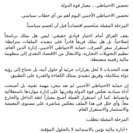
تحصين الاحتياطي… معيار قوة الدولة
تحصين الاحتياطي الأجنبي اليوم أهم من أي خطاب سياسي.
المرحلة المقبلة ستُحسم اقتصادياً قبل أن تُحسم سياسياً.
يقف العراق أمام اختبار قيادي حقيقي: ليس هل نملك برنامجاً
إصلاحياً، بل هل نملك فريقاً قادراً على تنفيذه. الملفات مترابطة:
استقرار سعر الصرف، حماية الاحتياطي الأجنبي، إدارة الدين العام،
تنظيم التحويلات التجارية، والانتقال من الاقتصاد النقدي إلى منظومة
مالية رقمية منضبطة.
هذه التحديات لا تُحل بقرارات جزئية أو حلول آنية، بل تحتاج إلى رؤية
دولة متكاملة، وفريق تنفيذي يمتلك الكفاءة والقدرة على التطبيق.
إن حماية الاحتياطي الأجنبي لم تعد مجرد مهمة تقنية، بل أصبحت
أداة سيادية تعكس قوة الدولة وقدرتها على إدارة مواردها باستقلالية
وانضباط. كما أن استقرار العملة أصبح معياراً لثقة الداخل والخارج
معاً، وأي خلل في هذا الملف ينعكس مباشرة على مستوى المعيشة
والاستثمار والاستقرار العام.
المرحلة المقبلة تتطلب:
• ادارة مالية تؤمن بالاستدامة لا بالحلول المؤقتة.