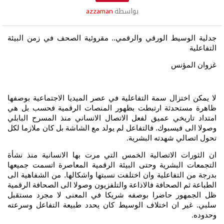
بواسطة
azzaman
جدلية الوسيط الورقي والرقمي..
مقروئية الصحف في زمن البيئة
التفاعلية
غزوان المؤنس
لا يمكن اختزال سمة التفاعلية في عصر الميديا الاجتماعية بوصفها
ظاهرة مستحدثة ارتبطت بظهور المنصات الرقمية فحسب بل هي
امتداد تاريخي عميق لفعل الاتصال الانساني منذ المسرح البابلي
وصولا الى فيسبوك. فالتفاعل لم يولد مع الشاشة بل كان ملازما لكل
تحول اتصالي شهدته البشرية
.
ان الثورات الاتصالية الخمس التي مرت بها الانسانية منذ نشأة
التجمعات البشرية وحتى البيئة الرقمية المعاصرة اتسمت جميعها
بدرجة من التفاعلية وان اختلفت نسبتها واشكالها. من الشفاهية الى
الطباعة ثم الصحافة فالاذاعة والتلفزيون وصولا الى الصحافة الرقمية
ظل الجمهور حاضرا بوصفه شريكا في المعنى لا مجرد مستقبل
سلبي. غير ان اختلاف الوسيط كان يحدد طبيعة التفاعل وسرعته
وحدوده
.