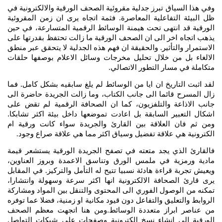
وفي هذا السياق تبرز جدلية مقروئية الصحف الورقية والالكترونية في
ظل البيئة التفاعلية المعاصرة. فثمة اتجاه يرى ان زمن المقروئية
الورقية قد انتهى تحت هيمنة الوسائط الرقمية المتسارعة، في حين
يذهب اتجاه اخر الى ان الصحف الورقية ما زالت تحتفظ بقدرتها على
الاستمرار والتأثير. والحقيقة ان فهم هذه الجدلية لا يتحقق عبر منطق
الالغاء بل من خلال تحليل مخرجات وسائل الاعلام بوصفها حلقات
متكاملة في مسار التطور الاتصالي
.
لقد اثبت التاريخ ان ايا من الوسائط لم يلغ سابقيه بشكل كامل. فما
زال المسرح قائما الى جانب الكتاب، وما زالت الجريدة حاضرة الى
جانب الاذاعة والتلفزيون، كما ان الصحافة الرقمية لم تقض على
اشكال التعبير السابقة بل اعادت تموضعها داخل بيئة اكثر تشابكا.
ومن ثم فان العلاقة بين القارئ والجريدة سواء كانت ورقية ام
الكترونية هي علاقة تفضيل وسياق اكثر مما هي علاقة صراع وجود
.
فالقارئ الذي يجد متعته في تصفح الجريدة الورقية يستشعر قيمة
مادية ورمزية في ملمس الورق وتناسق الاعمدة وبروز العناوين،
ويعيش تجربة قراءة هادئة نسبيا تتيح له التأمل والتركيز. في المقابل
يرى قارئ الصحافة الالكترونية انها اكثر سرعة وسهولة وانتشارا،
تمكنه من الوصول الفوري الى المحتوى والتنقل بين المواد ومشاركة
الروابط والتعليق والتفاعل دون قيود مكانية او زمنية، فضلا عما توفره
من عناصر ابراز متعددة الوسائط.ومن هنا اتجهت معظم الصحف
الورقية الى انشاء نسخ الكترونية وصفحات على شبكات التواصل