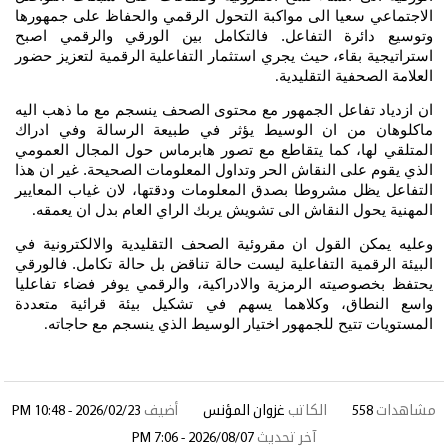
الاجتماعي سعيا الى مواكبة التحول الرقمي والحفاظ على جمهورها
وتوسيع دائرة التفاعل. فالتكامل بين الورقي والرقمي اصبح
استراتيجية بقاء، حيث يجري استثمار التفاعلية الرقمية لتعزيز حضور
العلامة الصحفية التقليدية
.
ان ازدياد تفاعل الجمهور مع محتوى الصحف ينسجم مع ما ذهب اليه
ماكلوهان من ان الوسيط يؤثر في طبيعة الرسالة وفي ادراك
المتلقي لها، كما يتقاطع مع تصور هابرماس حول المجال العمومي
الذي يقوم على النقاش الحر وتداول المعلومات الصحيحة. غير ان هذا
التفاعل يظل مشروطا بصدق المعلومات ودقتها، لان غياب المعايير
المهنية يحول النقاش الى تشويش يربك الراي العام بدل ان يعمقه
.
وعليه يمكن القول ان مقروئية الصحف التقليدية والالكترونية في
البيئة الرقمية التفاعلية ليست حالة تناقض بل حالة تكامل. فالورقي
يحتفظ بخصوصيته الرمزية والادراكية، والرقمي يوفر فضاء تفاعليا
واسع النطاق، وكلاهما يسهم في تشكيل بيئة قرائية متعددة
المستويات تتيح للجمهور اختيار الوسيط الذي ينسجم مع حاجاته
.
مشاهدات
558
الكاتب
غزوان المؤنس
أضيف
2026/02/23 - 10:48 PM
آخر تحديث
2026/08/07 - 7:06 PM