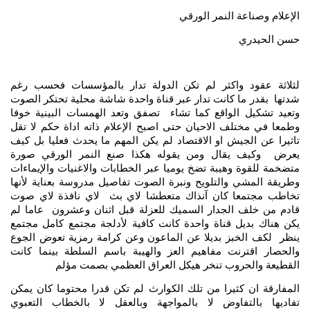
الإعلام وصناعة النمر الورقي
حسن الحيدري
لثلاثة عقود واكثر لم تكن الدولة تدار بالمؤسسات فحسب رغم
شدتها بقدر ما كانت تدار عبر قناة واحدة شاشة محلية تحتكر الصوت
وتعيد تشكيل الواقع كما تشاء تصفق وتعد الهمسات البينية خوفا
وطمعا في مختلف الاحيان حتى اصبح الإعلام ذاته اداة حكم لا تقل
تاثيرا عن الجيش او الاقتصاد لم يكن المهم ما يحدث فعليا بل كيف
يعرض وكيف يقال ومن يقوله هكذا صنع النمر الورقي صورة
متضخمة للقوة وهيبة تضخ يوميا عبر الخطابات والاغنيات والإيماءات
وطريقة المشي والتلويح ونبرة الصوت تفاصيل مدروسة بعناية لأنها
تخاطب مجتمعا كان آنذاك متعطشا لاي بث لاي نافذة لاي صوت
قادم من خلف الجدار السميك للعزلة قبل اثنان وعشرون عاما لم
يكن هناك بديل قناة واحدة كانت كافية لأدلجة مجتمع كامل مجتمع
ينظر لكف الخبز بديلا عن الماعون وعن كرامة رمزية تعوض الجوع
والحصار اقترنت مفاهيم العز والهيبة باسم السلطة بينما كانت
القطيعة والحروب تنخر هيكل العراق العظمي بصمت مؤلم
المفارقة ان كثيرا من تلك الكوارث لم تكن قدرا محتوما كان يمكن
تفاديها بالتفاوض لا بالمواجهة وبالعقل لا بالخطاب التعبوي