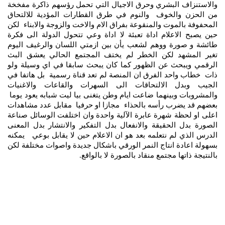
والاستنزاف البشري وحرق الاجيال التي تحمل رؤسهم ذاكرة مفخخة
من الحزن والخوف والنوم في طرق القطارات المؤدية للالتحاق
المحفوفة بالموت والمنقوعة بفراق الام والاخت والزوجة والابناء لكن
حين يصبح الاعلام اداة تعبئة لا اداة وعي تتحول الدولة الى فكرة
طائشة و صورة ووهم لشعب يأن بين ازمتي اللسان والرغيف اليوم
تغير المشهد لكن الخطر لم يختف المجتمع الحالي يعشق البث
الرقمي ويبحث عن الظهور كما كان يبحث سابقا في اي وسيلة ولو
ذات خطاب واحد الفرق ان المنصة لم تعد قناة رسمية بل هاتفا في
الجيب وبدل الالتحاقات الى السهرات والقاعات والاغنيات
والمشروبات وبينهما ضاعت ايام وطن يتغنى بيا ليت شبابه يعود يوما
بعضهم قد يضرب رأسه بالحذاء مجازا او حرفيا مقابل عدد مشاهدات
اعلى او لحظة شهرة عابرة الآلية واحدة وان اختلفت الوسائل صناعة
الصورة بدل الحقيقة والانفعال بدل التفكير والانتشار بدل المعنى
الدرس الذي لم نتعلمه بعد هو ان الاعلام حين لا يقابل بوعي يمكنه
بسهولة اعادة انتاج النمر الورقي باشكال جديدة واصوات مختلفة لكن
بالنتيجة ذاتها مجتمع منقاد بالصورة لا بالواقع
.