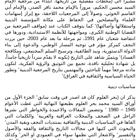
مشيراً الى (محطات مفصلية من تاريخها، ابتداءً من مرجعية الإمام
السيد محسن الحكيم، مروراً بالإمام محمد باقر الصدر، والإمام أبي
القاسم الخوئي، وصولاً إلى المرجعيات اللاحقة، مع إبراز إسهامات
العلماء والمصلحين في الحفاظ على مكانة المؤسسة الدينية
واستقلالها وأصالتها)٬ كما يتوقف الكتاب عند (مواقف المرجعية من
القضايا الوطنية الكبرى، ومواجهتها للأنظمة الاستبدادية، ودورها في
انتفاضة شعبان عام 1991، ثم مرحلة ما بعد عام 2003، حين برزت
النجف كمركز مؤثر في توجيه المسار الوطني، والدعوة إلى بناء
الدولة الدستورية، ونبذ الطائفية، وترسيخ السلم المجتمعي، ومكافحة
الفساد)٬ ويتميّز شاهد على التاريخ (بكونه لا يقدّم سرداً تاريخياً جامداً،
بل شهادة تحليلية ناقدة، تجمع بين التوثيق والرؤية الفكرية، لتكون
مادته مرجعاً مهماً للباحثين والمهتمين بتاريخ المرجعية الدينية٬ وتطور
الحياة السياسية والثقافية في العراق)٬
مناسبات دينية
يذكر ان (بحر العلوم كان قد اصدر في وقت سابق٬ الجزء الأول من
أوراق السيد محمد بحر العلوم بطبعتها النهائية التي غطت الأعوام
1945 – 1980 ٬ وتتضمن المقالات والاعمدة والخواطر التي نشرها
الراحل في الصحف والمجلات العراقية والعربية٬ والكلمات التي
القاها في المناسبات الدينية والثقافية بمنتديات النجف وبقية المدن٬
والبحوث التي كتبها في مجالات التاريخ والثقافة والفقه والأصول
والتفسير٬ والاشعار التي نظمها سواء في العمودي او الحر٬ وكذلك