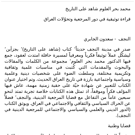
محمد بحر العلوم شاهد على التاريخ
قراءة توثيقية في دور المرجعية وتحوّلات العراق
النجف - سعدون الجابري
صدر في مدينة النجف حديثاً٬ كتاب (شاهد على التاريخ)٬ بجزأين٬
ليشكّل عملاً توثيقاً فكرياً ومعرفياً لمسيرة حافلة امتدت لعقود، جمع
فيها الدكتور محمد بحر العلوم٬ مجموعة من الكلمات والمقالات
والبحوث والمقدمات التي كُتبت في مناسبات علمية وثقافية
وتكريمية مختلفة، وسلطت الضوء على شخصيات دينية وعلمية
وسياسية واجتماعية بارزة في تاريخ العراق الحديث. وتم اختيار عنوان
الكتاب للتعبير عن شهادة حيّة على حقبة زمنية مهمة، عاش فيها
المؤلف فكراً وموقفاً، اذ تمثل هذه الكتابات خلاصة تجربة تمتد لنحو
سبعين عاماً من التفاعل مع قضايا المرجعية الدينية، والنجف٬ فضلاً
عن الحراك السياسي والثقافي والاجتماعي في العراق. ويوثق الكتاب
(الدور الديني والعلمي والسياسي والاجتماعي للمرجعية الدينية في
النجف
).
قضايا وطنية