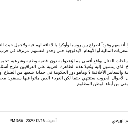
 أنفسهم وقوداً لصراع بين روسيا وأوكرانيا لا ناقة لهم فيه ولاجمل حيث 
غريات المالية أو الأوهام الأيدلوجية حتى وجدوا انفسهم مرتزقة في حرب ِ 
احات القتال بواقع أقسى مما وُعِدوا به دون قضية وطنية وشرعية تحميهم ول
 الذي ينتمون إليه وتُعيدُ هذه الظاهرة الغريبة على العراقيين طرح أ
ية والمعايير الأخلاقية ؟ وماهو دور الحكومة في حماية شعبها من الضياع
ل الأحوال الحروب ستنتهي حتما لكن الغرباء الذين ماتوا فيها سيبقون مج
 تبقى من أبناء الوطن المظلوم
أضيف
 الربيعي
2025/12/16 - 3:56 PM