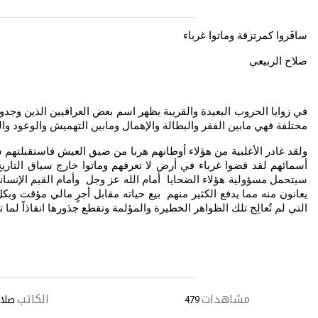
سافَروا كمرتزقة وماتوا غرباء
صلاح الربيعي
في زوايا الحروب البعيدة والقريبة يظهر اسم بعض العراقيين الذين وجدوا
مختلفة فهي مابين الفقر والبطالة والإهمال ومابين التهميش والوعود والم
ولقد غادر الأغلبية من هؤلاء أوطانهم هربا من ضيق العيش فاستقبلتهم س
أسمائهم لقد قضوا غرباء في أرض لا تعرفهم وماتوا خارج سياق التاريخ
سيتحمل مسؤولية هؤلاء الضحايا أمام الله عز وجل وأمام القيم الإنسان
يعانون منه مما يدفع الكثير منهم بيع حياته مقابل أجرٍ مالي مؤقت وبك
التي لم تُعالِج تلك الظواهر الخطيرة والمؤلمة وتقطع جذورها انقاذاً لما
مشاهدات
الكاتب
479
صلاح