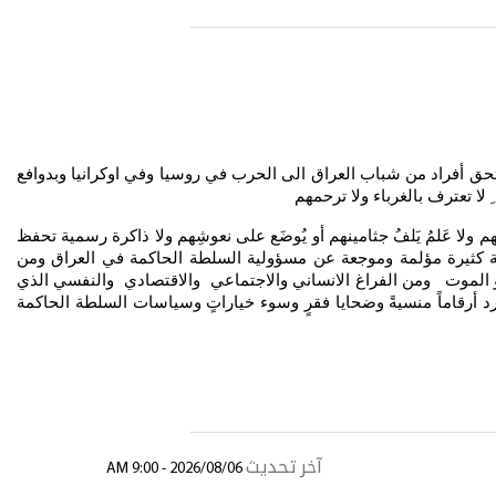
التحق أفراد من شباب العراق الى الحرب في روسيا وفي اوكرانيا وبدوافع
لا تعترف بالغرباء ولا ترحمهم
ا عَلمُ يَلفُ جثامينهم أو يُوضَع على نعوشِهم ولا ذاكرة رسمية تحفظ
سئلة كثيرة مؤلمة وموجعة عن مسؤولية السلطة الحاكمة في العراق ومن
 أو الموت ومن الفراغ الانساني والاجتماعي والاقتصادي والنفسي الذي
رد أرقاماً منسيةً وضحايا فقرٍ وسوء خياراتٍ وسياسات السلطة الحاكمة
آخر تحديث
2026/08/06 - 9:00 AM