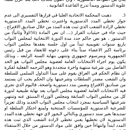
علوية الدستور ومبدأ تدرج القاعدة القانونية .
3. ذهبت المحكمة الاتحادية العليا في قرارها التفسيري الى عدم
جواز تخطي المدد الدستورية واعتبرت تخطي المدد الدستورية
تخطي لارادة الشعب الذي ثبت هذه المدد من خلال صناديق الاقتراع ،
حيث جاء في حيثيات القرار (.... ان نص المادة (56/اولاً وثانياً) من
الدستور ، هو نص حاكم حدد مدة الدورة الانتخابية لمجلس النواب
باربع سنوات تقويمية تبدأ من اول جلسة يعقدها مجلس النواب
برئاسة اكبر الاعضاء سناً بناء على دعوته للانعقاد من قبل رئيس
الجمهورية وبمرسوم جمهوري وتنتهي بنهاية السنة الرابعه ، وبذلك
يكون يوم اجراء الانتخابات العامة لعضوية مجلس النواب هو الحد
الفاصل بين شرعية منتهية واخرة متجددة وهو الترجمه الفعلية لفكرة
ان نظام الحكم في العراق يقوم على مبدأ التداول السلمي للسلطة
وان الشعب مصدر السلطات وشرعيتها وان الحكم يجب ان يستمد
من صناديق الاقتراع وضمن مدد دستورية واضحة، فاليوم الذي تجري
فيه الانتخابات العامة لعضوية مجلس النواب يعد نهاية طبيعية لدورة
كل من مجلس النواب السابقة ومجلس الوزراء المنبثق عنه وتنتهي
شرعيتها السياسية بمجرد انتخاب مجلس النواب الجديد وذلك تعزيزاً
للشرعية الدستورية للمؤسسات المنتخبة ولمنع احتكار السلطة او
تمديدها بغير سند دستوري وبالتالي لايجوز لاي جهة تخطي هذه المدد
الدستورية لان تخطيها يعني تخطي لارادة الشعب الذي ثبت هذه
المدد ابتداً وانتهاءاً حين وافق على مواد الدستور من خلال الاستفتاء