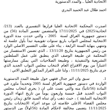
الاتحادية العليا .. والمدد الدستورية
احمد طلال عبد الحميد البدري
اصدرت المحكمة الاتحادية العليا قرارها التفسيري بالعدد (213/
اتحادية/2025) في 17/11/2025 والمتضمن تفسير المادة (56) من
دستور جمهورية العراق لسنة 2005 ، والتي حددت مدة الدورة
الانتخابية لمجلس النواب باربع سنوات تقويمية تبدأ بأول جلسة له
وتنتهي بنهاية السنة الرابعة ، بناء على طلب التفسير الاصلي الوارد
من رئيس الجمهورية بتاريخ 13/11/20 ، الذي تضمن الاستفسار من
المحكمة عن طبيعة الوصف الذي ينطبق على عمل السلطتين
التشريعية والتنفيذية ، وطبيعة الصلاحيات التي يمكن ممارستها
اعتباراً من يوم الاقتراع العام لانتخاب مجلس النواب الجديد الذي
جرى بتاريخ 11/11/2025 ، ولنا على القرار المذكور التعليق الاتي :
1. سبق وان اثير جدال فقهي حول طبيعة المدد الدستورية
الواردة في دستور جمهورية العراق لسنة 2005 وتحديداً ماورد في
المادة (56/ثانياً) منه والتي نصت على ان ( يجري انتخاب مجلس
النواب الجديد قبل خمسة واربعون يوماً من تاريخ انتهاء الدورة
الانتخابية السابقة ) ، حيث ذهب رأي تبناه السيد فائق زيدان رئيس
مجلس القضاء الاعلى خلاصته ان موعد اجراء الانتخابات بتاريخ
11/11/2025 يتضمن مخالفة لاحكام المادة (56/اولاً) من الدستور