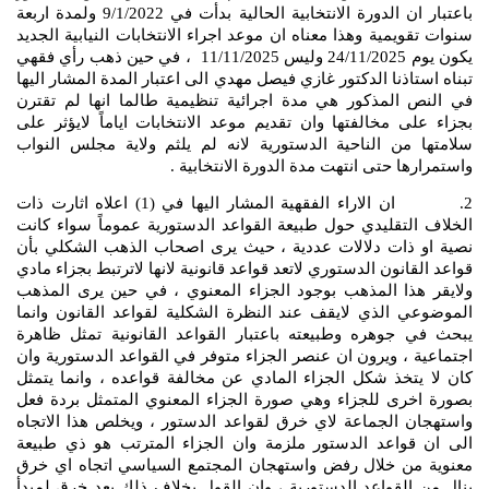
باعتبار ان الدورة الانتخابية الحالية بدأت في 9/1/2022 ولمدة اربعة
سنوات تقويمية وهذا معناه ان موعد اجراء الانتخابات النيابية الجديد
يكون يوم 24/11/2025 وليس 11/11/2025 ، في حين ذهب رأي فقهي
تبناه استاذنا الدكتور غازي فيصل مهدي الى اعتبار المدة المشار اليها
في النص المذكور هي مدة اجرائية تنظيمية طالما انها لم تقترن
بجزاء على مخالفتها وان تقديم موعد الانتخابات اياماً لايؤثر على
سلامتها من الناحية الدستورية لانه لم يلثم ولاية مجلس النواب
واستمرارها حتى انتهت مدة الدورة الانتخابية .
2. ان الاراء الفقهية المشار اليها في (1) اعلاه اثارت ذات
الخلاف التقليدي حول طبيعة القواعد الدستورية عموماً سواء كانت
نصية او ذات دلالات عددية ، حيث يرى اصحاب الذهب الشكلي بأن
قواعد القانون الدستوري لاتعد قواعد قانونية لانها لاترتبط بجزاء مادي
ولايقر هذا المذهب بوجود الجزاء المعنوي ، في حين يرى المذهب
الموضوعي الذي لايقف عند النظرة الشكلية لقواعد القانون وانما
يبحث في جوهره وطبيعته باعتبار القواعد القانونية تمثل ظاهرة
اجتماعية ، ويرون ان عنصر الجزاء متوفر في القواعد الدستورية وان
كان لا يتخذ شكل الجزاء المادي عن مخالفة قواعده ، وانما يتمثل
بصورة اخرى للجزاء وهي صورة الجزاء المعنوي المتمثل بردة فعل
واستهجان الجماعة لاي خرق لقواعد الدستور ، ويخلص هذا الاتجاه
الى ان قواعد الدستور ملزمة وان الجزاء المترتب هو ذي طبيعة
معنوية من خلال رفض واستهجان المجتمع السياسي اتجاه اي خرق
ينال من القواعد الدستورية ، وان القول بخلاف ذلك يعد خرق لمبدأ