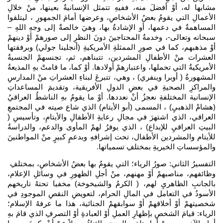
مشابها له، أوْ أفضلَ منه، ففيهِ تتمثل الإنسانيةُ بعينها، منْ خلالِ
الأعمالِ التي يقومُ بعضُ الأشخاصِ، وعرضها أمامَ الجمهورِ ، ليتلقوا
المساهمةُ في دعمها، أو الإشادةُ بها، وهيَ خالصةٌ إلى وجهِ اللهِ –
سبحانه وتعالى-، وخدمةُ المحتاجينَ دونَ النظرِ إلى صورهمْ أوْ دينهمْ
أوْ مذهبهم، كما في صورِ الممثلةِ الأمريكيةِ (أنجلينا جولي) وبرفقتها
العشرات منْ الأطفالِ المشردين، تتبناهم، ثم، تجنسهمْ الجنسيةُ
الأمريكيةُ التي تحملها، واعتبارهمْ أولادها. أوْ كما، ما قامتْ بهِ المذيعةُ
المشهورةُ ( أوبرا وينفري) ، وهي، تتبرعَ لبناءِ العشراتِ منْ المدارسِ
والمراكزِ الصحيةِ في بعضِ الدولِ الأفريقية، وتقديمَ المساعداتِ
الإنسانية المختلفةِ نعجزُ أنْ نعددها. أوْ ما يقومُ بهِ الناشطُ العراقيُ
(هشامْ الذهبيِ) ، المسمى (أبو الأيتام) الذي شاع صيته في المجتمعِ
العراقي، الذي اشتهرَ في مجالِ رعايةِ الأطفالِ والأيتامِ، وتأسيسِ (
البيتِ العراقيِ للإبداع) ، الذي يوفرُ لهمْ المأوى والدعم، والدراسةُ
للأيتام والمشردين الأطفال، تحت إشرافهِ وبدعمٍ كبيرٍ منْ المواطنينَ
والمؤسساتِ الخيريةِ بمختلفِ تسمياتها
.
التفسيرُ الثاني: صورُ الرياء؛ التي يقومُ بها بعضُ الأشخاصِ، بمختلفِ
وظائفهم، مناصبهمْ أوْ مهنهم، منْ أجلِ الظهورِ في وسائلِ الإعلام،
بالجانبِ الظاهريِ لهم، ( الكرمُ والشيخوخة) مخفيا تحتهُ تاريخهم
الأسودُ في التعامل في المالِ الحرام، لتعويضِ النقصِ الموجودِ في
شخصيتهمْ أوْ أخلاقهمْ أوْ سوابقهمْ الجنائية، هذا ما عرفهُ الإسلام؛
الرياء: قيامَ الشخصِ بإظهارِ العملِ أوْ العبادةِ أوْ التصرفِ الذي قامَ بهِ