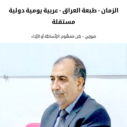
الزمان - طبعة العراق - عربية يومية دولية
مستقلة
صَورَنِي – بَيْن مَفهُوم: الإنْسانيَّة أو الرِّيَاء