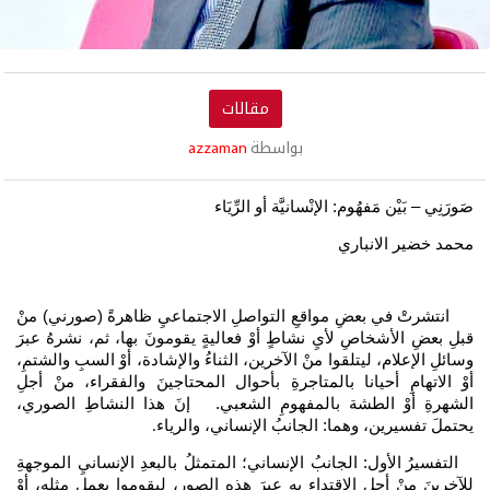
مقالات
بواسطة
azzaman
صَورَنِي – بَيْن مَفهُوم: الإنْسانيَّة أو الرِّيَاء
محمد خضير الانباري
انتشرتْ في بعضِ مواقعِ التواصلِ الاجتماعيِ ظاهرةً (صورني) منْ
قبلِ بعضِ الأشخاصِ لأيِ نشاطٍ أوْ فعاليةٍ يقومونَ بها، ثم، نشرهُ عبرَ
وسائلِ الإعلام، ليتلقوا منْ الآخرين، الثناءُ والإشادة، أوْ السبِ والشتمِ،
أوْ الاتهامِ أحيانا بالمتاجرةِ بأحوال المحتاجينَ والفقراء، منْ أجلِ
الشهرةِ أوْ الطشة بالمفهومِ الشعبي. إنَ هذا النشاطِ الصوري،
يحتملَ تفسيرين، وهما: الجانبُ الإنساني، والرياء
.
التفسيرُ الأول: الجانبُ الإنساني؛ المتمثلُ بالبعدِ الإنسانيِ الموجهةِ
للآخرينَ منْ أجلِ الاقتداءِ بهِ عبرَ هذهِ الصور، ليقوموا بعملِ مثله، أوْ