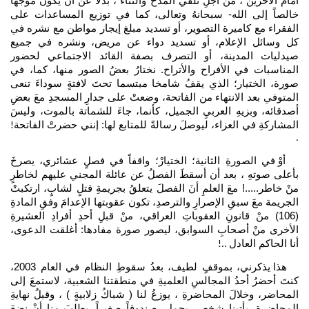
أمام الآخرين ، منْ أجلِ تلقي المدح والثناءُ ، بدلاً عنْ أنْ يكونَ موجها
خالصاً إلى الله- سبحانهُ وتعالى، كما في توزيع المساعدات على
الفقراء مع كاميرة التصوير، أو تسديد مبلغ إيجار مواطن مع نشره في
كل وسائل الإعلام، أو تسديد دواء عن مريض، ونشره في جميع
صيدليات المدينة، أو التصرف بصفة القائد الاجتماعي لحضور
المناسبات في الأفراح والأتراح. نختارُ بعضُ الصور منها، كما، في
صورة، الختيار؛ الذي يقفُ شامخا مبتسما تحتَ لافتةٍ سوداءَ تنعى
المتوفي بعد الانتهاء من الفاتحة، وضعتْ على جدارِ المسجدِ معَ بعضِ
أصدقائه، وبزيهِ العربيِ الجميل، كأنما، جاءَ للشماتة بالموت، وليسَ
المشاركةِ في العزاء، ليوصلَ رسالةً للمتابع لها: إنني حضرتْ الفاتحة
!
.
أوْ في الصورةِ الثانية؛ الختيارْ؛ واقفاً في فصلٍ عشائري، يصرخَ
بأعلى صوتهِ ، بعد أن أسقطَ الفصلُ عن عائلة المجني عليهم لخاطرٍ
منْ خاطر.....! معَ العلمِ أنَ الفصلَ يتعلقُ بجريمةِ قتلٍ لشابٍ، ارتكبتْ
الجريمة معَ سبقِ الإصرارِ والترصدِ، تكون عقوبتها الإعدامَ وفقِ المادةِ
(106) منْ قانونِ العقوباتِ العراقي، منْ قبلِ أحدِ أفرادِ العشيرةِ
الأخرى منْ أصحابِ السوابق، ليصور صورة مفادها: أغلقت الدعوى،
أنا الحاكم العادل
..!
هذا يذكرني، بموقفٍ لطيف، بعدُ سقوطِ النظام في العام 2003،
كنتَ أحضرُ أحدُ المجالسِ العلميةِ في منطقتنا الشعبية، لاستمعَ إلى
المحاضر، وخلالَ المحاضرةِ ، يوزعُ لنا ( شباكُ زلابيةٍ ) ، وقبلُ نهايةِ
المحاضرة، يأتينا شخص، يحمل، صندوقاً صغيراً، يطلبَ منا أنْ نضعَ