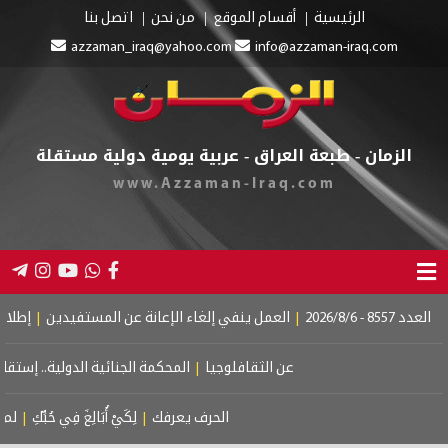
الرئيسية
أقسام الموقع
من نحن
اتصل بنا
azzaman_iraq@yahoo.com
info@azzaman-iraq.com
الزمان - طبعة العراق - عربية يومية دولية مستقلة
www.Azzaman-Iraq.com
عمل ينفي إلغاء الإعانة عن المستفيدين
|
إطلاق رواتب موظفي التعليم عقب 
عن الثقافلوجيا
|
المحكمة الجنائية الدولية.. إستقلال العدالة والضغو
الحرف يعرفك
|
لِكَيْ أُبَالِغَ فِي حُبِّكِ
|
لم أكن أخاف الظلا